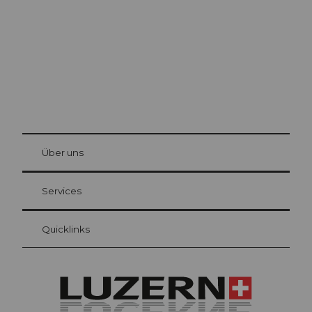
© Be
at Bre
chbü
hl
Über uns
Gästekarte Luzern
Ihre Vorteile als Übernachtungsgast
Services
Quicklinks