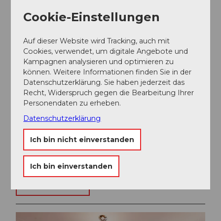
Cookie-Einstellungen
Auf dieser Website wird Tracking, auch mit
Cookies, verwendet, um digitale Angebote und
Kampagnen analysieren und optimieren zu
können. Weitere Informationen finden Sie in der
Datenschutzerklärung. Sie haben jederzeit das
Recht, Widerspruch gegen die Bearbeitung Ihrer
31.03.2026
Personendaten zu erheben.
Datenschutzerklärung
Medienmitteilung: 20 Jahre Lucerne Convention Bureau
Ich bin nicht einverstanden
Das Lucerne Convention Bureau (LCB), die Abteilung
für Geschäftstourismus von Luzern Tourismus, feiert
im Jahr 2026 sein…
Ich bin einverstanden
Artikel ansehen