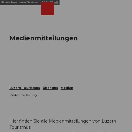
Z
Ricardo Perret | Luzern Tourismus |
CC-BY-NC-ND
u
Webcams
Merkzettel
Suche
Menü
Shop
m
I
n
h
Medienmitteilungen
a
l
t
Luzern Tourismus
Über uns
Medien
Medienmitteilung
Hier finden Sie alle Medienmitteilungen von Luzern
Tourismus.