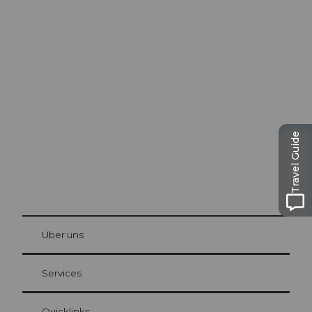
Ausflugstipps in
Luzern
Die Stadt. Der See. Die Berge.
Travel Guide
© Be
at Bre
chbü
hl
Über uns
Gästekarte Luzern
Ihre Vorteile als Übernachtungsgast
Services
Quicklinks