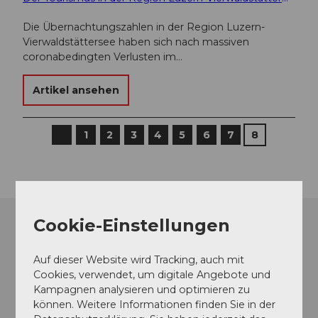
Die Übernachtungszahlen in der Region Luzern-
Vierwaldstättersee haben sich nach massiven
coronabedingten Verlusten im…
Artikel ansehen
1
2
3
4
5
6
7
8
V
o
r
h
e
r
i
g
e
Cookie-Einstellungen
S
e
i
t
Auf dieser Website wird Tracking, auch mit
e
Cookies, verwendet, um digitale Angebote und
Kampagnen analysieren und optimieren zu
können. Weitere Informationen finden Sie in der