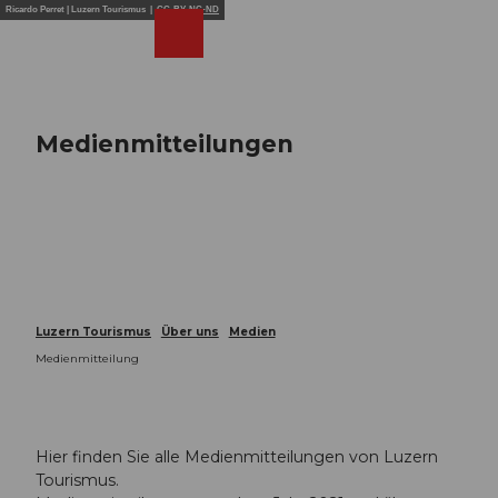
Z
Ricardo Perret | Luzern Tourismus |
CC-BY-NC-ND
u
Webcams
Merkzettel
Suche
Menü
Shop
m
I
n
h
Medienmitteilungen
a
l
t
Luzern Tourismus
Über uns
Medien
Medienmitteilung
Hier finden Sie alle Medienmitteilungen von Luzern
Tourismus.