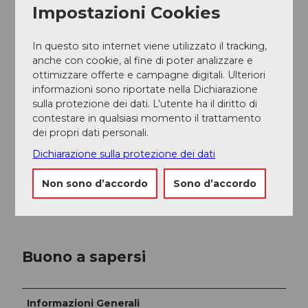
Impostazioni Cookies
fotografico aggiuntivo e conservate il bastone
fotografico con le immagini dal cielo come ricordo.
In questo sito internet viene utilizzato il tracking,
Le attuali offerte di volo in tandem sono le seguenti:
anche con cookie, al fine di poter analizzare e
ottimizzare offerte e campagne digitali. Ulteriori
Urmiberg: 200 franchi
informazioni sono riportate nella Dichiarazione
Rigi: CHF 260
sulla protezione dei dati. L’utente ha il diritto di
Fronalpstock: CHF 280
contestare in qualsiasi momento il trattamento
Rotenflue: CHF 200
dei propri dati personali.
Niederbauen: CHF 200
Engelberg: CHF 260
Dichiarazione sulla protezione dei dati
Pilatus: CHF 280
Non sono d’accordo
Sono d’accordo
Offriamo anche un
servizio foto/video
al costo di 40
franchi, prenotabile direttamente in loco.
Buono a sapersi
Informazioni Generali