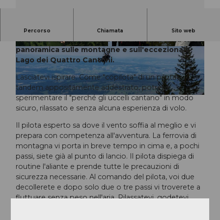
Un'esperienza mozzafiato - senza licenza di volo
Percorso
Chiamata
Sito web
- nel cuore della Svizzera con una splendida vista
panoramica sulle montagne e sull'eccezionale
© Paragliding |
CC-BY-ND
© Paragliding |
CC-BY-ND
Lago dei Quattro Cantoni.
Lasciatevi ispirare. Come "copilota" di un pilota
tandem appositamente addestrato, potrete
sperimentare il "perché gli uccelli cantano" in modo
© Paragliding |
CC-BY-ND
sicuro, rilassato e senza alcuna esperienza di volo.
Il pilota esperto sa dove il vento soffia al meglio e vi
prepara con competenza all'avventura. La ferrovia di
montagna vi porta in breve tempo in cima e, a pochi
passi, siete già al punto di lancio. Il pilota dispiega di
routine l'aliante e prende tutte le precauzioni di
sicurezza necessarie. Al comando del pilota, voi due
decollerete e dopo solo due o tre passi vi troverete a
fluttuare senza peso nell'aria. Rilassatevi, godetevi
l'adrenalina e ammirate le bellezze naturali del Lago
dei Quattro Cantoni. Approfittate del servizio