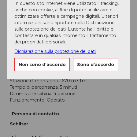
In questo sito internet viene utilizzato il tracking,
anche con cookie, al fine di poter analizzare e
Buono a sapersi
ottimizzare offerte e campagne digitali. Ulteriori
informazioni sono riportate nella Dichiarazione
sulla protezione dei dati. L’utente ha il diritto di
Avviso importante
contestare in qualsiasi momento il trattamento
dei propri dati personali.
La funivia è in funzione durante la stagione alpina
(maggio-settembre).
Dichiarazione sulla protezione dei dati
Più informazioni
Non sono d’accordo
Sono d’accordo
Stazione a valle: 1390 m s.l.m.
Stazione di montagna: 1670 m s.l.m.
Tempo di percorrenza: 5 minuti
Dimensione cabina: 4 persone
Funzionamento: Operato
Persona di contatto
Schilter