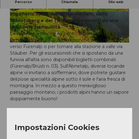
La funivia vi porta nel cuore di un magnifico
Percorso
Chiamata
Sito web
mondo alpino e montano. Circondati dalle
imponenti vette dello Spannörtern, dello
© A. Sanchez, Angel Sanchez
© A. Sanchez, Angel Sanchez
Schlossberg e del Titlis, sarete accolti da una
rilassante tranquillità.
La stazione a monte è il punto di partenza per la più
famosa escursione Surenen, nonché per il percorso
© A. Sanchez, Angel Sanchez
verso Fürenalp o per tornare alla stazione a valle via
Stäuber. Per gli escursionisti che si spostano da una
funivia all'altra sono disponibili biglietti combinati
(Fürenalp/Brüsti n. 03). Sull'Äbnetalp, diverse locande
alpine vi invitano a soffermarvi, dove potrete gustare
deliziose specialità alpine sotto il sole e l'aria fresca di
montagna. In mezzo a questo meraviglioso
paesaggio montano, i prodotti alpini hanno un sapore
doppiamente buono!
La funivia è in funzione durante la stagione
alpina (maggio-settembre).
Impostazioni Cookies