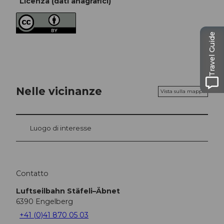
Licenza (dati anagrafici)
Travel Guide
Nelle vicinanze
Vista sulla mappa
Luogo di interesse
Contatto
Luftseilbahn Stäfeli–Äbnet
6390
Engelberg
+41 (0)41 870 05 03