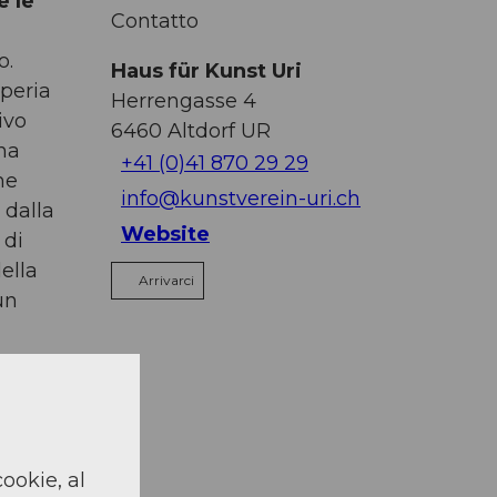
e le
Contatto
o.
Haus für Kunst Uri
mperia
Herrengasse 4
ivo
6460
Altdorf UR
na
+41 (0)41 870 29 29
he
info@kunstverein-uri.ch
 dalla
Website
 di
ella
Arrivarci
un
a Haus
ata
cookie, al