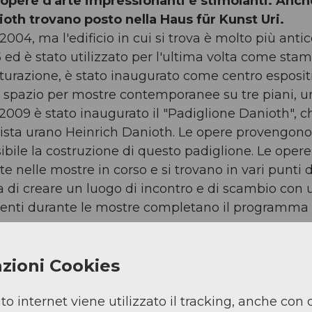
opere d'arte impressionanti e stimolanti. Anch
oth trovano posto nella Haus für Kunst Uri.
004, ma l'edificio in cui si trova è molto più antic
845 ed è stato utilizzato per l'ultima volta come sta
urazione, è stato inaugurato come centro esposit
e spazio per mostre contemporanee su tre piani, u
2009 è stato inaugurato il "Padiglione Danioth", c
rtista urano Heinrich Danioth. Le opere provengono
bile la costruzione di questo padiglione. Le opere
 nelle mostre in corso e si trovano in vari punti d
rza di creare un luogo di incontro e di scambio con 
venti durante le mostre completano il programma
i
zioni Cookies
oni della vostra azienda, associazione o gruppo? L
i. Potete esplorare la mostra con una visita guid
ito internet viene utilizzato il tracking, anche con 