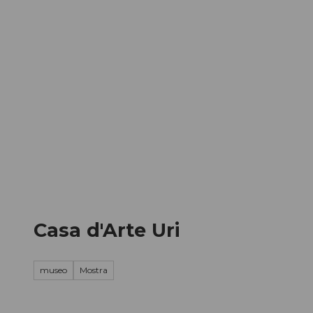
A
l
c
o
IT
Ricerca
n
t
e
n
u
t
o
Casa d'Arte Uri
museo
Mostra