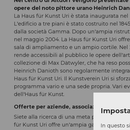
Nel centro di Altdorf vengono presentate 
opere del noto pittore urano Heinrich Dani
La Haus für Kunst Uri è stata inaugurata nel 2
L'edificio a tre piani è stato costruito nel 1
dalla società Gamma. Dopo un'ampia ristrutt
nel maggio 2004. La Haus für Kunst Uri offr
sala di ampliamento e un ampio cortile. Nel 
rende accessibili al pubblico le opere dell'a
collezione di Max Dätwyler, che ha reso possi
Heinrich Danioth sono regolarmente integrate
Haus für Kunst Uri. Il Kunstverein Uri si sfo
programma vario e una sede propria. Vari e
dell'Haus für Kunst.
Offerte per aziende, associazioni e grupp
Imposta
Siete alla ricerca di una meta per le escursi
für Kunst Uri offre un'ampia gamma di opzion
In questo s