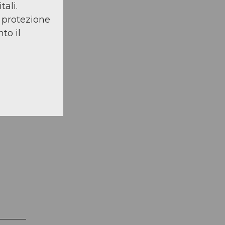
tali.
a protezione
to il
ili e
el