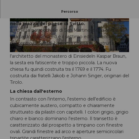
La chiesa parrocchiale di San Martino si trova
Percorso
leggermente rialzata su una terrazza naturale
nella piazza del paese di Svitto.
c
© Erlebnisregion Mythen / Marcel Murri |
CC-BY
La chiesa parrocchiale di San Martino è una chiesa a
h
sala tardo barocca ed è il settimo edificio ecclesiastico
i
del centro di Svitto. La prima chiesa fu costruita
e
intorno all'800. Ne seguirono altre sei. Secondo
s
© Erlebnisregion Mythen |
CC-BY
l'architetto del monastero di Einsiedeln Kaspar Braun,
a
la sesta era fatiscente e troppo piccola. La nuova
p
chiesa fu quindi costruita tra il 1769 e il 1774. Fu
a
costruita dai fratelli Jakob e Johann Singer, originari del
r
Tirolo.
r
o
La chiesa dall'esterno
c
In contrasto con l'interno, l'esterno dell'edificio è
c
cubicamente austero, compatto e chiaramente
h
strutturato da pilastri con capitelli. I colori grigio, grigio
i
chiaro e bianco dominano l'esterno. Il transetto è
a
caratterizzato dal prospetto a timpano con finestre
l
ovali. Grandi finestre ad arco e aperture semicircolari
e
tripartite caratterizzano l'esterno.