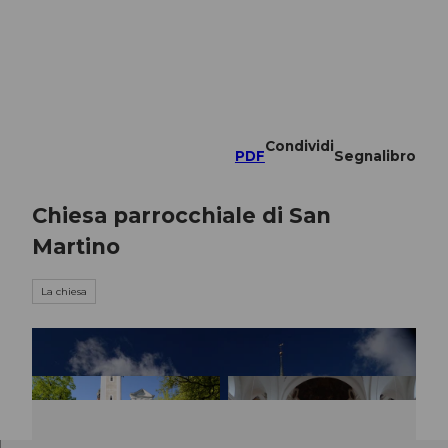
A
l
c
o
Ricerca
n
t
e
Condividi
n
PDF
Segnalibro
u
t
Chiesa parrocchiale di San
o
Martino
La chiesa