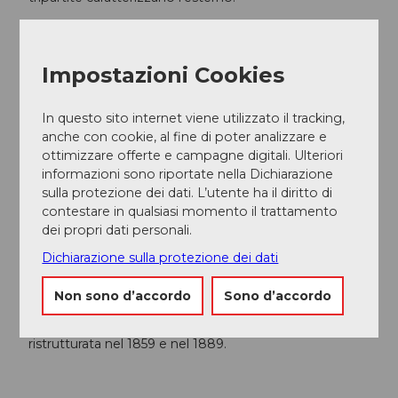
-
s
Torre
c
h
La base della torre fu costruita nel 1481. I quadranti
Impostazioni Cookies
w
dell'orologio sono montati in cima ai timpani e il
y
campanile presenta grandi aperture sonore. I doccioni
In questo sito internet viene utilizzato il tracking,
z
a forma di testa di drago risalgono a epoche
anche con cookie, al fine di poter analizzare e
precedenti. La guglia termina con una piramide a
ottimizzare offerte e campagne digitali. Ulteriori
punta d'ago con una cupola ottagonale a lanterna.
informazioni sono riportate nella Dichiarazione
Una torretta di colmo esagonale si trova sul tetto
sulla protezione dei dati. L’utente ha il diritto di
sopra l'abside. Una targa sulla parete meridionale della
contestare in qualsiasi momento il trattamento
chiesa ricorda il Landamman Alois von Reding e il
dei propri dati personali.
vecchio cimitero. Alois von Reding (1765-1818) fu il
vincitore di Rothenthurm, un oppositore del
Dichiarazione sulla protezione dei dati
centralismo elvetico e il primo Landammann della
Svizzera. Una lapide al posto dell'ingresso dell'ex cripta
Non sono d’accordo
Sono d’accordo
di Betschart ricorda anche il vecchio cimitero. La
scalinata che conduce alla piazza del villaggio è stata
ristrutturata nel 1859 e nel 1889.