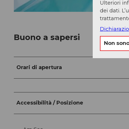
Ulteriori i
dei dati. L
trattamento
Dichiarazio
Buono a sapersi
Non sono
Orari di apertura
Accessibilità / Posizione