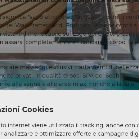
l Waldstätterhof con una magnifica vista sul la
ignifica "sano attraverso l'acqua". Gli effetti curat
eehotel Waldstätterhof di Brunnen ne tiene conto e 
 vista indimenticabile sul Lago dei Quattro Canto
 rilassarsi completamente e ricaricare il corpo, la
enotare massaggi esclusivi, trattamenti di bellezza
lto privati. In qualità di soci SPA del Seehotel
te alla sauna e alle aree relax, nonché alla sala
trete inoltre beneficiare di numerosi extra.
zioni Cookies
ito internet viene utilizzato il tracking, anche con 
er analizzare e ottimizzare offerte e campagne digi