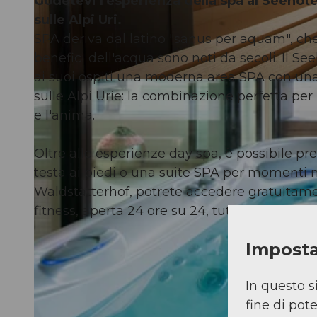
Godetevi l'esperienza della spa al Seehote
sulle Alpi Uri
.
SPA deriva dal latino "sanus per aquam", che s
benefici dell'acqua sono noti da secoli. Il S
ai suoi ospiti una moderna area SPA con una
sulle Alpi Urie: la combinazione perfetta per
e l'anima.
Oltre alle esperienze day spa, è possibile pr
testa ai piedi o una suite SPA per momenti mo
Waldstätterhof, potrete accedere gratuitamen
fitness, aperta 24 ore su 24, tutto l'anno. Po
Imposta
In questo s
fine di pot