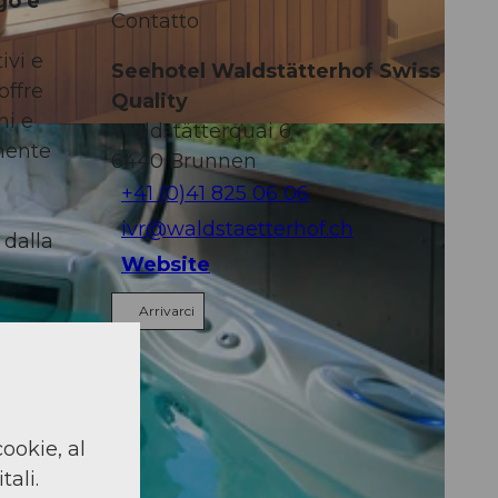
go e
Contatto
ivi e
Seehotel Waldstätterhof Swiss
offre
Quality
ni e
Waldstätterquai 6
 mente
6440
Brunnen
+41 (0)41 825 06 06
ivr@waldstaetterhof.ch
 dalla
Website
Arrivarci
cookie, al
tali.