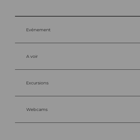
Evénement
A voir
Excursions
Webcams