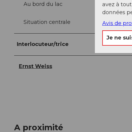
Au bord du lac
avez à tou
données pe
Situation centrale
Avis de pr
Je ne sui
Interlocuteur/trice
Ernst Weiss
A proximité