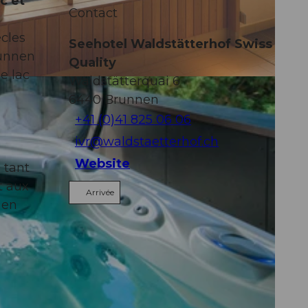
c et
Contact
ècles
Seehotel Waldstätterhof Swiss
runnen
Quality
e lac
Waldstätterquai 6
6440
Brunnen
+41 (0)41 825 06 06
ivr@waldstaetterhof.ch
Website
 tant
t aux
Arrivée
 en