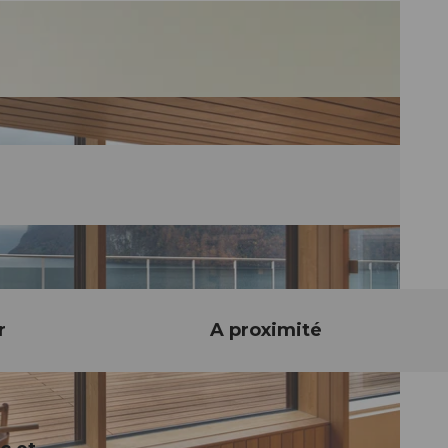
r
A proximité