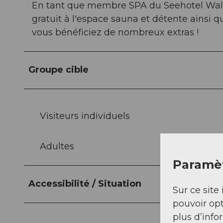
En tant que membre SPA du Seehotel Walds
gratuit à l'espace sauna et détente ainsi q
vous bénéficiez de nombreux extras !
Groupe cible
Visiteurs individuels
Adultes
Paramèt
Accessibilité / Situation
Sur ce site 
pouvoir opt
plus d’info