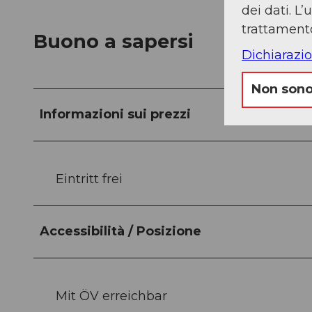
dei dati. L
trattamento
Buono a sapersi
Dichiarazio
Non sono
Informazioni sui prezzi
Eintritt frei
Accessibilità / Posizione
Mit ÖV erreichbar