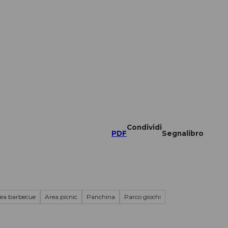
Condividi
PDF
Segnalibro
ea barbecue
Area picnic
Panchina
Parco giochi