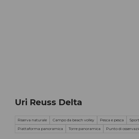
A
l
c
o
IT
Ricerca
n
t
e
n
u
t
o
Uri Reuss Delta
Riserva naturale
Campo da beach volley
Pesca e pesca
Sport
Piattaforma panoramica
Torre panoramica
Punto di osservaz