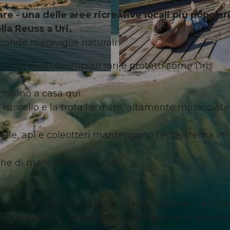
e - una delle aree ricreative locali più popolar
ella Reuss a Uri
.
conde meraviglie naturali:
este, molti esemplari rari e protetti come l'iris
© Uri Tourismus, A.Sanchez |
CC-BY-NC-ND
sentono a casa qui.
i ruscello e la trota lacustre, altamente minacciate
arfalle, api e coleotteri mantengono l'ecosistema in
e di mare vicino alla riva.
e balneari nel mezzo della riserva naturale. Le isole
irano sempre più amanti della natura e della balnea