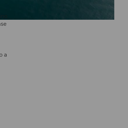
cino
ase
o a