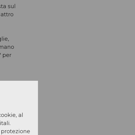
ta sul
uattro
lie,
 amano
" per
cookie, al
tali.
a protezione