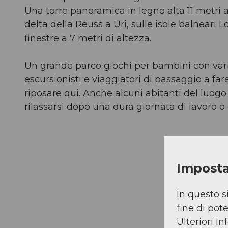
Una torre panoramica in legno alta 11 metri a
delta della Reuss a Uri, sulle isole balneari 
finestre a 7 metri di altezza.
Un grande parco giochi per bambini con vari fo
escursionisti e viaggiatori di passaggio a f
riposare qui. Anche alcuni abitanti del luogo 
rilassarsi dopo una dura giornata di lavoro o 
Imposta
In questo s
fine di pot
Ulteriori i