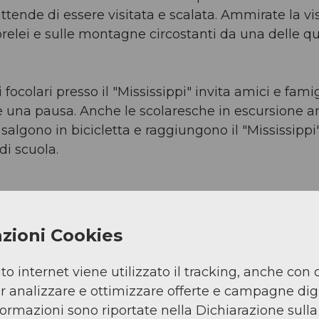
ttende di essere visitata e scalata. Ammirate la vis
Lorelei e sulle montagne circostanti da una delle q
colari presso il "Mississippi" invita amici e famig
are una pausa. Anche le scolaresche in escursione
salgono in bicicletta e raggiungono il "Mississippi
di scuola.
zioni Cookies
ito internet viene utilizzato il tracking, anche con 
er analizzare e ottimizzare offerte e campagne digi
nformazioni sono riportate nella Dichiarazione sull