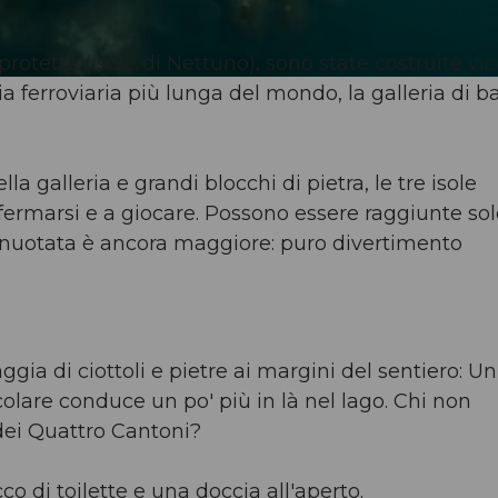
 protette (isole di Nettuno), sono state costruite vi
ria ferroviaria più lunga del mondo, la galleria di b
a galleria e grandi blocchi di pietra, le tre isole
ffermarsi e a giocare. Possono essere raggiunte sol
e nuotata è ancora maggiore: puro divertimento
a di ciottoli e pietre ai margini del sentiero: Un
lare conduce un po' più in là nel lago. Chi non
 dei Quattro Cantoni?
co di toilette e una doccia all'aperto.