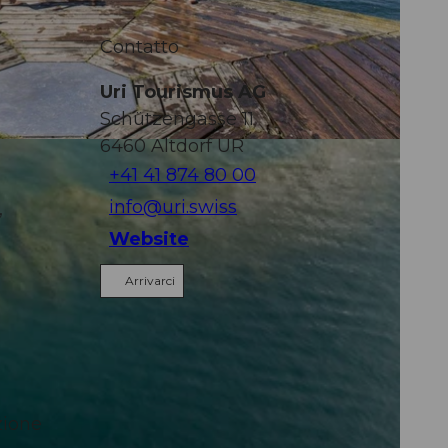
i
Contatto
Uri Tourismus AG
Schützengasse 11
6460
Altdorf UR
+41 41 874 80 00
info@uri.swiss
,
Website
Arrivarci
zione