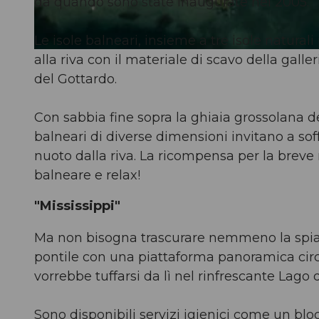
da quando sono state inaugurate nel 2005.
Le isole balneari, insieme a tre isole naturali
alla riva con il materiale di scavo della galle
© Uri Tourismus, Marc Risi |
CC-BY-NC-ND
del Gottardo.
Con sabbia fine sopra la ghiaia grossolana dell
balneari di diverse dimensioni invitano a so
nuoto dalla riva. La ricompensa per la brev
balneare e relax!
"Mississippi"
Ma non bisogna trascurare nemmeno la spiaggi
pontile con una piattaforma panoramica circo
vorrebbe tuffarsi da lì nel rinfrescante Lago
Sono disponibili servizi igienici come un bloc