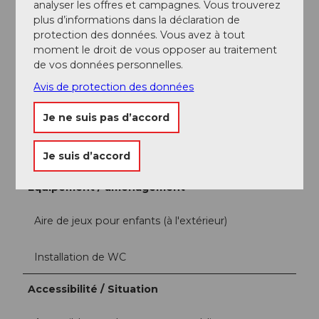
analyser les offres et campagnes. Vous trouverez
Classes d'école
plus d’informations dans la déclaration de
protection des données. Vous avez à tout
Familles
moment le droit de vous opposer au traitement
de vos données personnelles.
Adolescents
Avis de protection des données
Je ne suis pas d’accord
Adultes
Seniors
Je suis d’accord
Équipement / aménagement
Aire de jeux pour enfants (à l'extérieur)
Installation de WC
Accessibilité / Situation