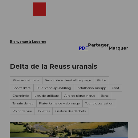
T
o
Webcams
Recherche
Menu
Shop
c
o
n
t
e
Bienvenue à Lucerne
Partager
n
PDF
Marquer
t
Delta de la Reuss uranais
Réserve naturelle
Terrain de volley-ball de plage
Pêche
Sports d'été
SUP StandUpPaddling
Installation Kneipp
Pont
Cheminée
Lieu de grillage
Aire de pique-nique
Banc
Terrain de jeu
Plate-forme de visionnage
Tour d'observation
Point de vue
Toilettes
Gestion des déchets