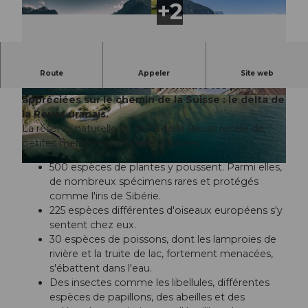
Apprécier, expérimenter, ralentir, préserver - Une
Route
Appeler
Site web
des zones de détente de proximité les plus
appréciées sur le chemin de la Suisse : le delta de
© Uri Tourismus, Marc Risi |
CC-BY-NC-ND
© Uri Tourismus, A.Sanchez |
CC-BY-NC-ND
la Reuss uranais.
La réserve naturelle du delta de la Reuss recèle de
petites merveilles naturelles cachées :
500 espèces de plantes y poussent. Parmi elles,
© Uri Tourismus, Marc Risi |
CC-BY-NC-ND
de nombreux spécimens rares et protégés
comme l'iris de Sibérie.
225 espèces différentes d'oiseaux européens s'y
sentent chez eux.
30 espèces de poissons, dont les lamproies de
rivière et la truite de lac, fortement menacées,
s'ébattent dans l'eau.
Des insectes comme les libellules, différentes
espèces de papillons, des abeilles et des