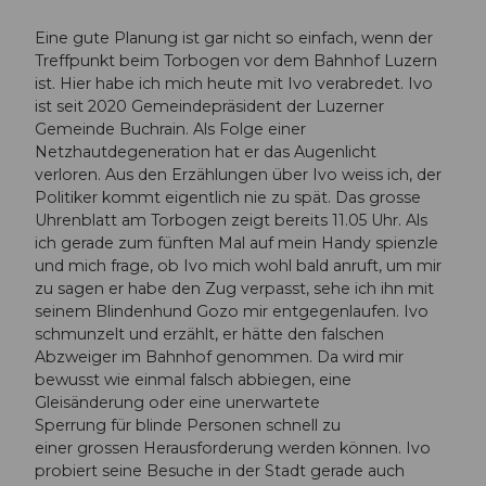
)
Eine gute Planung ist gar nicht so einfach, wenn der
.
Treffpunkt beim Torbogen vor dem Bahnhof Luzern
j
ist. Hier habe ich mich heute mit Ivo verabredet. Ivo
p
ist seit 2020 Gemeindepräsident der Luzerner
g
Gemeinde Buchrain. Als Folge einer
Netzhautdegeneration hat er das Augenlicht
verloren. Aus den Erzählungen über Ivo weiss ich, der
Politiker kommt eigentlich nie zu spät. Das grosse
Uhrenblatt am Torbogen zeigt bereits 11.05 Uhr. Als
ich gerade zum fünften Mal auf mein Handy spienzle
und mich frage, ob Ivo mich wohl bald anruft, um mir
zu sagen er habe den Zug verpasst, sehe ich ihn mit
seinem Blindenhund Gozo mir entgegenlaufen. Ivo
schmunzelt und erzählt, er hätte den falschen
Abzweiger im Bahnhof genommen. Da wird mir
bewusst wie einmal falsch abbiegen, eine
Gleisänderung oder eine unerwartete
Sperrung für blinde Personen schnell zu
einer grossen Herausforderung werden können. Ivo
probiert seine Besuche in der Stadt gerade auch