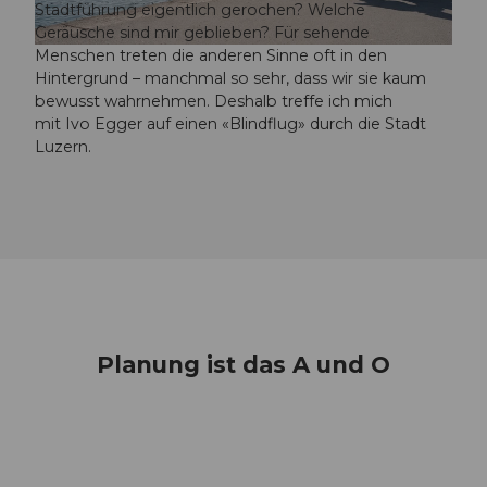
Stadtführung eigentlich gerochen? Welche
Geräusche sind mir geblieben? Für sehende
Menschen treten die anderen Sinne oft in den
T
Hintergrund – manchmal so sehr, dass wir sie kaum
S
bewusst wahrnehmen. Deshalb treffe ich mich
_
mit Ivo Egger auf einen «Blindflug» durch die Stadt
B
Luzern.
a
r
r
i
e
r
e
f
r
e
Planung ist das A und O
i
h
e
i
t