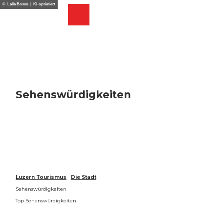
Z
© Laila Bosco | KI-optimiert
u
Webcams
Merkzettel
Suche
Menü
Shop
m
I
n
h
a
l
t
Sehenswürdigkeiten
Luzern Tourismus
Die Stadt
Sehenswürdigkeiten
Top Sehenswürdigkeiten