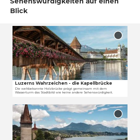
Sehenswürdigkeiten auf einen
Blick
D
e
'Luzerns
t
Wahrzei
- die
a
Kapellbr
i
zur Merkl
l
hinzufü
s
e
i
Luzerns Wahrzeichen - die Kapellbrücke
© Tamara Stalder
t
Die weltbekannte Holzbrücke prägt gemeinsam mit dem
Wasserturm das Stadtbild wie keine andere Sehenswürdigkeit.
e
'
D
L
e
u
'Musegg
t
z
zur Merkl
hinzufü
a
e
i
r