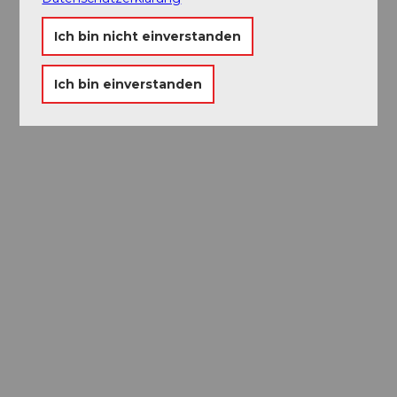
Ich bin nicht einverstanden
Museums-
Pass
Ich bin einverstanden
Ein Pass, neun Museen
Ausflugstipps in
Luzern
Die Stadt. Der See. Die Berge.