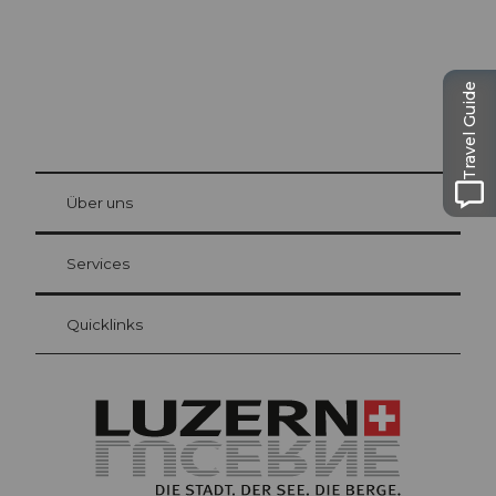
Travel Guide
© Be
at Bre
chbü
hl
Über uns
Gästekarte Luzern
Ihre Vorteile als Übernachtungsgast
Services
Quicklinks