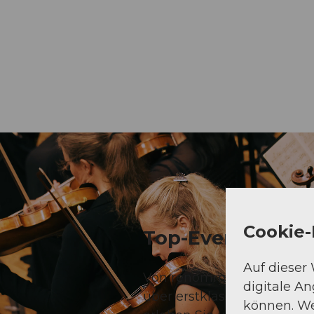
Cookie-
Top-Events
Auf dieser
Von renommierten Musikfest
digitale A
über erstklassige Events, d
können. We