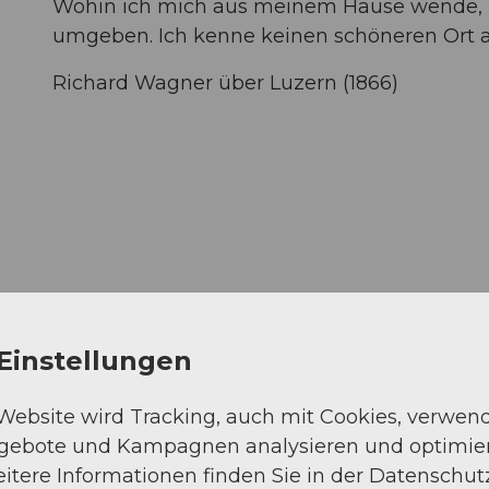
Wohin ich mich aus meinem Hause wende, b
umgeben. Ich kenne keinen schöneren Ort au
Richard Wagner über Luzern (1866)
Einstellungen
 Website wird Tracking, auch mit Cookies, verwen
ivals bis hin zu farbenfrohen Fasnachtsfeiern bi
ngebote und Kampagnen analysieren und optimie
ie Besucher aus aller Welt anziehen. Tauchen Sie e
itere Informationen finden Sie in der Datenschut