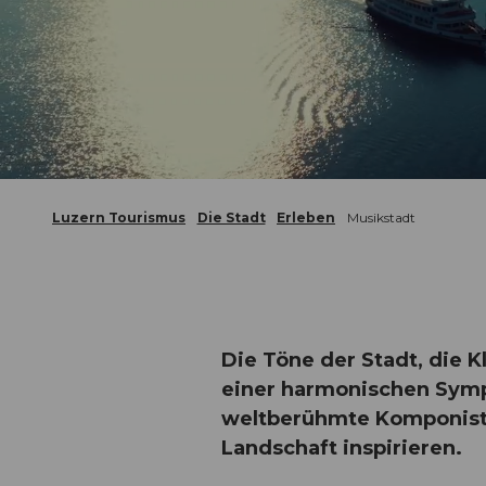
Luzern Tourismus
Die Stadt
Erleben
Musikstadt
Die Töne der Stadt, die K
einer harmonischen Symp
weltberühmte Komponisten
Landschaft inspirieren.