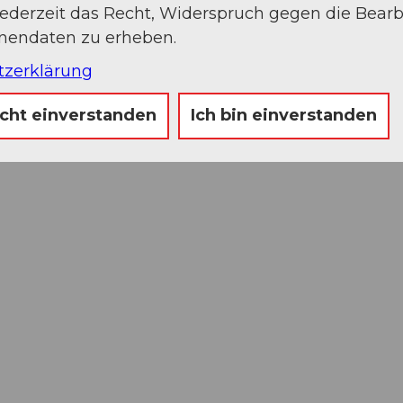
e Momente in der Musikstadt Luzern.
jederzeit das Recht, Widerspruch gegen die Bear
onendaten zu erheben.
tzerklärung
icht einverstanden
Ich bin einverstanden