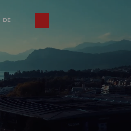
DE
ebcams
Merkzettel
Suche
Shop