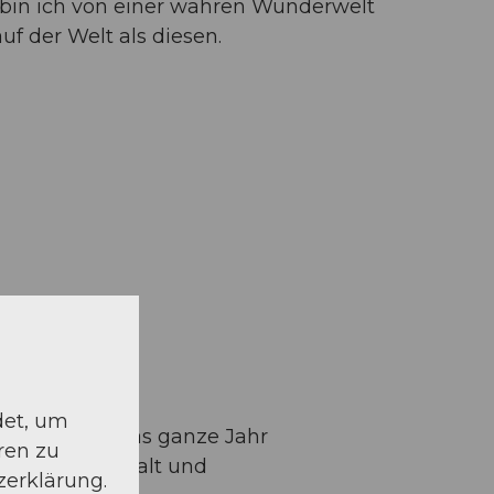
in ich von einer wahren Wunderwelt
f der Welt als diesen.
det, um
etet Luzern das ganze Jahr
ren zu
in in die Vielfalt und
zerklärung.