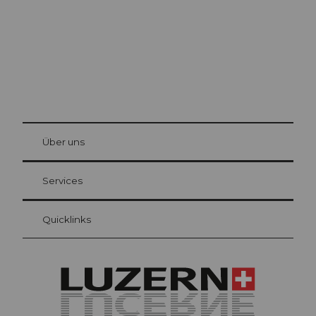
© Be
at Bre
chbü
hl
Über uns
Gästekarte Luzern
Ihre Vorteile als Übernachtungsgast
Services
Quicklinks