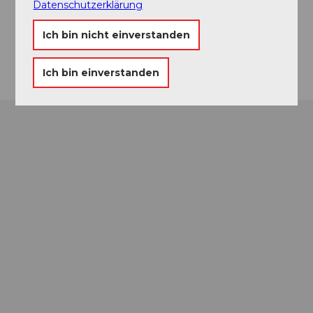
Datenschutzerklärung
Ich bin nicht einverstanden
Ich bin einverstanden
© Be
at Bre
chbü
hl
Zentralschweizer
Gutschein