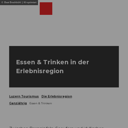
Z
© Beat Brechbühl | KI-optimiert
u
Webcams
Merkzettel
Suche
Menü
Shop
m
I
n
h
a
l
t
Essen & Trinken in der
Erlebnisregion
Luzern Tourismus
Die Erlebnisregion
Ganzjährig
Essen & Trinken