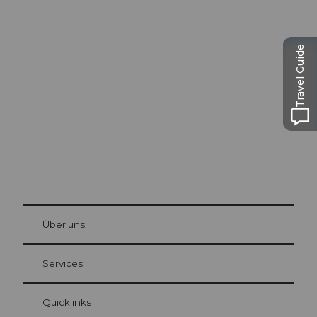
Ausflugstipps in
Travel Guide
Luzern
Die Stadt. Der See. Die Berge.
© Be
at Bre
chbü
hl
Über uns
Gästekarte Luzern
Ihre Vorteile als Übernachtungsgast
Services
Quicklinks