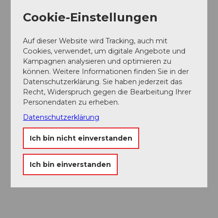
Ob hoch hinaus im Seilpark, am natürlichen Felsen im
Klettergarten oder in der Boulderhalle – Klettersport
Cookie-Einstellungen
bietet Spannung, Bewegung und Naturerlebnis
zugleich. Unterschiedliche Parcours und Routen
Auf dieser Website wird Tracking, auch mit
sorgen für Herausforderungen auf jedem Niveau.
Cookies, verwendet, um digitale Angebote und
Kampagnen analysieren und optimieren zu
können. Weitere Informationen finden Sie in der
Datenschutzerklärung. Sie haben jederzeit das
Recht, Widerspruch gegen die Bearbeitung Ihrer
Personendaten zu erheben.
Datenschutzerklärung
Ich bin nicht einverstanden
Ich bin einverstanden