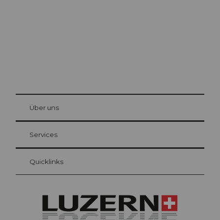
© Be
at Bre
chbü
hl
Über uns
Gästekarte Luzern
Ihre Vorteile als Übernachtungsgast
Services
Quicklinks