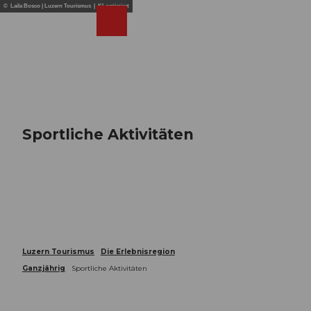
Z
© Laila Bosco | Luzern Tourismus | KI-optimiert
u
Webcams
Merkzettel
Suche
Menü
Shop
m
I
n
h
a
l
t
Sportliche Aktivitäten
Luzern Tourismus
Die Erlebnisregion
Ganzjährig
Sportliche Aktivitäten