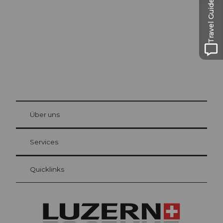
Travel Guide
Die Stadt. Der See. Die Berge.
© Be
at Bre
chbü
hl
Über uns
Gästekarte Luzern
Ihre Vorteile als Übernachtungsgast
Services
Quicklinks