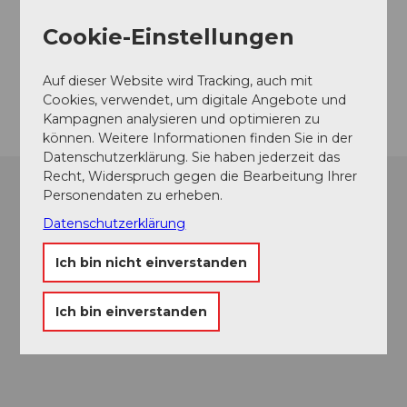
Cookie-Einstellungen
Auf dieser Website wird Tracking, auch mit
Cookies, verwendet, um digitale Angebote und
Kampagnen analysieren und optimieren zu
Nicol
können. Weitere Informationen finden Sie in der
e Sch
afer |
Schw
Datenschutzerklärung. Sie haben jederzeit das
eiz To
urism
us |
Recht, Widerspruch gegen die Bearbeitung Ihrer
CC-B
Bars & Nightlife
Y-NC
Personendaten zu erheben.
Bars und Clubs, teils hoch über den Dächern der Stadt
Datenschutzerklärung
Ich bin nicht einverstanden
Ich bin einverstanden