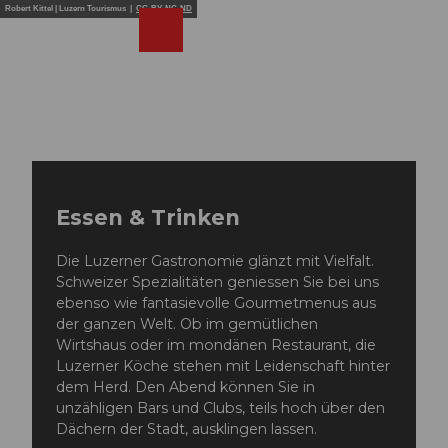
Z
Robert Kittel | Luzern Tourismus |
CC-BY-NC-ND
u
Webcams
Merkzettel
Suche
Menü
Shop
m
I
n
h
a
l
t
Essen & Trinken
Die Luzerner Gastronomie glänzt mit Vielfalt.
Schweizer Spezialitäten geniessen Sie bei uns
ebenso wie fantasievolle Gourmetmenus aus
der ganzen Welt. Ob im gemütlichen
Wirtshaus oder im mondänen Restaurant, die
Luzerner Köche stehen mit Leidenschaft hinter
dem Herd. Den Abend können Sie in
unzähligen Bars und Clubs, teils hoch über den
Dächern der Stadt, ausklingen lassen.