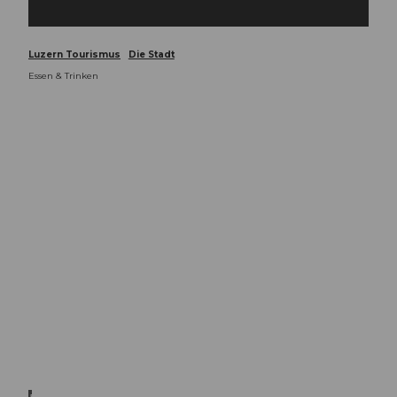
Luzern Tourismus
Die Stadt
Essen & Trinken