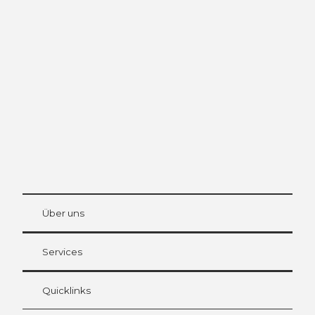
Ausflugstipps in
Luzern
Die Stadt. Der See. Die Berge.
© Be
at Bre
chbü
hl
Über uns
Gästekarte Luzern
Ihre Vorteile als Übernachtungsgast
Services
Quicklinks