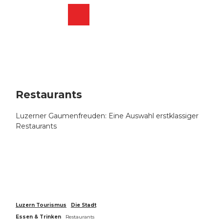
Z
u
Webcams
Merkzettel
Suche
Menü
Shop
m
I
n
h
a
l
t
Restaurants
Luzerner Gaumenfreuden: Eine Auswahl erstklassiger
Restaurants
Luzern Tourismus
Die Stadt
Essen & Trinken
Restaurants