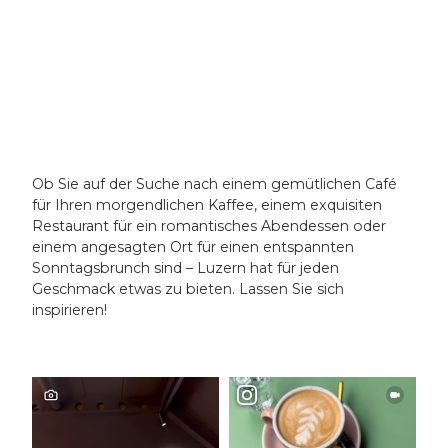
Laila
Bosc
o | Lu
zern T
ouris
mus |
CC-B
Cafés
Y-NC
in
Luzern
Ob Sie auf der Suche nach einem gemütlichen Café
für Ihren morgendlichen Kaffee, einem exquisiten
Restaurant für ein romantisches Abendessen oder
einem angesagten Ort für einen entspannten
Sonntagsbrunch sind – Luzern hat für jeden
Geschmack etwas zu bieten. Lassen Sie sich
inspirieren!