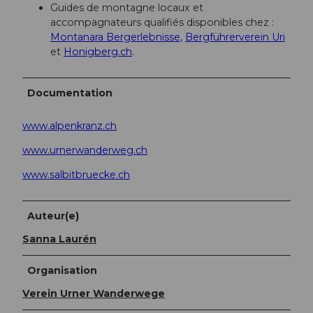
Guides de montagne locaux et
accompagnateurs qualifiés disponibles chez :
Montanara Bergerlebnisse
,
Bergführerverein Uri
et
Honigberg.ch
.
Documentation
www.alpenkranz.ch
www.urnerwanderweg.ch
www.salbitbruecke.ch
Auteur(e)
Sanna Laurén
Organisation
Verein Urner Wanderwege