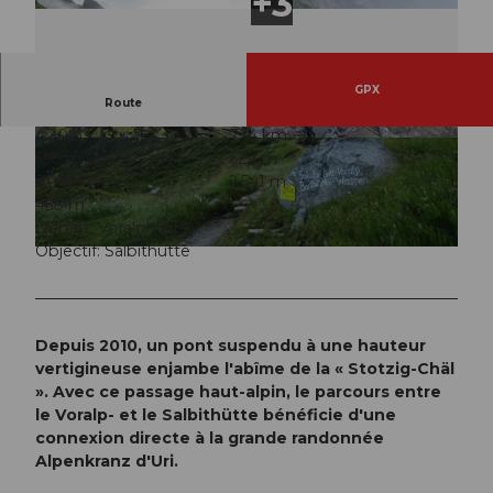
GPX
Route
4:30 h
7,14 km
© Sanna Laurén/ Markus Fehlmann, Verein Urn
© Sanna Laurén/ Markus Fehlmann, Verein Urn
595 m
629 m
er Wanderwege |
CC-BY
er Wanderwege |
CC-BY
2.083 m
2.541 m
458 m
Départ: Voralphütte
Objectif: Salbithütte
© Sanna Laurén/ Markus Fehlmann, Verein Urner Wanderwege |
CC-BY
Depuis 2010, un pont suspendu à une hauteur
vertigineuse enjambe l'abîme de la « Stotzig-Chäl
». Avec ce passage haut-alpin, le parcours entre
le Voralp- et le Salbithütte bénéficie d'une
connexion directe à la grande randonnée
Alpenkranz d'Uri.