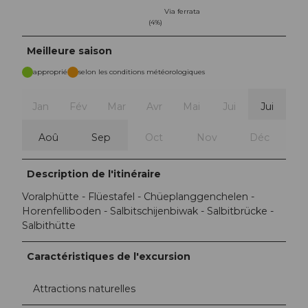
Via ferrata
(4%)
Meilleure saison
approprié
selon les conditions météorologiques
Jan
Fév
Mar
Avr
Mai
Jui
Jui
Aoû
Sep
Oct
Nov
Déc
Description de l'itinéraire
Voralphütte - Flüestafel - Chüeplanggenchelen -
Horenfelliboden - Salbitschijenbiwak - Salbitbrücke -
Salbithütte
Caractéristiques de l'excursion
Attractions naturelles