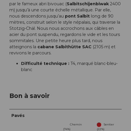
par le fameux abri bivouac (
Salbitschijenbiwak
2400
m) jusqu’à une courte échelle métallique. Par elle,
nous descendons jusqu’au
pont Salbit
long de 90
mètres, construit selon le style népalais, qui traverse la
Stotzig-Chäl. Nous nous accrochons aux câbles en
acier du pont suspendu, regardons le vide et les tours
sommitales. Une petite heure plus tard, nous
atteignons la
cabane Salbithütte SAC
(2105 m) et
revivons le parcours.
Difficulté technique :
T4, marqué blanc-bleu-
blanc
Bon à savoir
Pavés
Chemin
Sentier
(74%)
(22%)