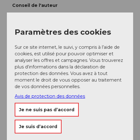
Conseil de l'auteur
Conseil :
Paramètres des cookies
Cette étape exige une expérience alpine et un kit via
ferrata. Elle est recommandée entre la mi-juin et la mi-
octobre. Les pierres mobiles, les orages et la pluie
Sur ce site internet, le suivi, y compris à l’aide de
nécessitent une prudence particulière.
cookies, est utilisé pour pouvoir optimiser et
analyser les offres et campagnes. Vous trouverez
Option :
plus d’informations dans la déclaration de
Il existe aussi un parcours plus simple, l'ancien chemin
protection des données. Vous avez à tout
des cabanes. Ce dernier descend dans la vallée via
moment le droit de vous opposer au traitement
Sunnig Bodmen vers Wiggen et Regliberg. Cette
de vos données personnelles.
variante n'est pas techniquement difficile, mais le
Avis de protection des données
chemin est long.
Je ne suis pas d’accord
Consignes de sécurité
Je suis d’accord
La randonnée en montagne est exigeante.