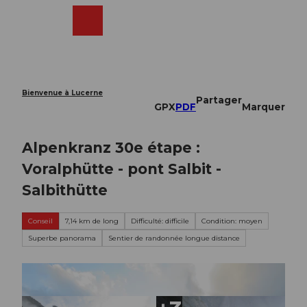
T
o
Webcams
Recherche
Menu
Shop
c
o
n
t
e
Bienvenue à Lucerne
Partager
n
GPX
PDF
Marquer
t
Alpenkranz 30e étape :
Voralphütte - pont Salbit -
Salbithütte
Conseil
7,14 km de long
Difficulté: difficile
Condition: moyen
Superbe panorama
Sentier de randonnée longue distance