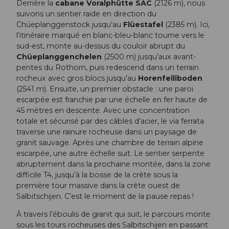
Derrière la
cabane Voralphütte SAC
(2126 m), nous
suivons un sentier raide en direction du
Chüeplanggenstock jusqu’au
Flüestafel
(2385 m). Ici,
l’itinéraire marqué en blanc-bleu-blanc tourne vers le
sud-est, monte au-dessus du couloir abrupt du
Chüeplanggenchelen
(2500 m) jusqu’aux avant-
pentes du Rothorn, puis redescend dans un terrain
rocheux avec gros blocs jusqu’au
Horenfelliboden
(2541 m). Ensuite, un premier obstacle : une paroi
escarpée est franchie par une échelle en fer haute de
45 mètres en descente. Avec une concentration
totale et sécurisé par des câbles d’acier, le via ferrata
traverse une rainure rocheuse dans un paysage de
granit sauvage. Après une chambre de terrain alpine
escarpée, une autre échelle suit. Le sentier serpente
abruptement dans la prochaine montée, dans la zone
difficile T4, jusqu’à la bosse de la crête sous la
première tour massive dans la crête ouest de
Salbitschijen. C’est le moment de la pause repas !
À travers l’éboulis de granit qui suit, le parcours monte
sous les tours rocheuses des Salbitschijen en passant