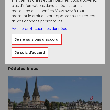
analyser les offres et campagnes. Vous trouverez
plus d’informations dans la déclaration de
protection des données. Vous avez à tout
moment le droit de vous opposer au traitement
Robert Kittel | Luzern Tourismus |
CC-BY-NC-ND
de vos données personnelles.
Savourez une boisson fraîche dans l'un des bars d'été
Avis de protection des données
de Lucerne.
Je ne suis pas d’accord
En savoir plus
Je suis d’accord
Pédalos bleus