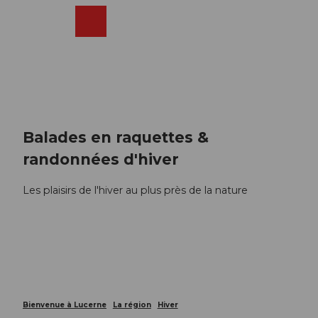
T
o
Webcams
Recherche
Menu
Shop
c
o
n
t
e
n
t
Balades en raquettes &
randonnées d'hiver
Les plaisirs de l'hiver au plus près de la nature
Bienvenue à Lucerne
La région
Hiver