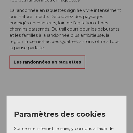
Top des randonnées en raquettes
La randonnée en raquettes signifie vivre intensément
une nature intacte. Découvrez des paysages
enneigés enchanteurs, loin de l'agitation et des
chemins parsemés. Du trail court pour les débutants
et les familles à la randonnée plus ambitieuse, la
région Lucerne-Lac des Quatre-Cantons offre à tous
la pause parfaite.
Les randonnées en raquettes
Paramètres des cookies
Sur ce site internet, le suivi, y compris à l’aide de