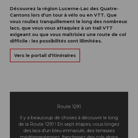
Découvrez la région Lucerne-Lac des Quatre-
Cantons lors d'un tour à vélo ou en VTT. Que
vous rouliez tranquillement le long des nombreux
lacs, que vous vous attaquiez à un trail VTT
exigeant ou que vous maîtrisiez une route de col
difficile : les possibilités sont illimitées.
Vers le portail d'itinéraires
Route 1291
Il y a beaucoup de choses à découvrir le long
de la Route 1291 ! En sept étapes, vous longez
des lacs d'un bleu immaculé, des terrasses
méditerranéennes, franchissez des cols alpins