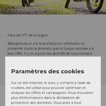
Fans de VTT de la région
Bikegenoss.ch est le portail pour vététistes et
présente toute la diversité que la Suisse centrale a à
leur offrir. Il y en a pour les sportifs de tous niveaux.
En savoir plus
Paramètres des cookies
Sur ce site internet, le suivi, y compris à l’aide de
cookies, est utilisé pour pouvoir optimiser et
analyser les offres et campagnes. Vous trouverez
plus d’informations dans la déclaration de
Circuits à vélo électrique
protection des données. Vous avez à tout