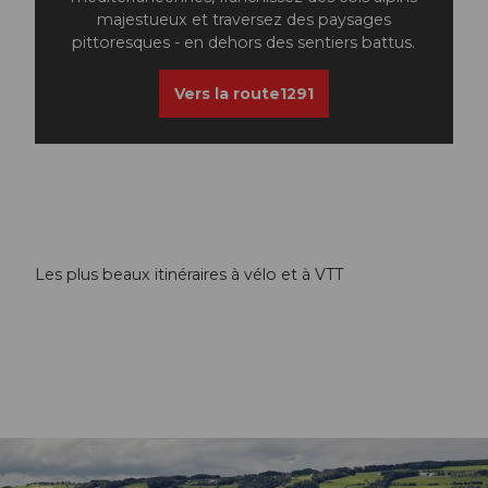
majestueux et traversez des paysages
pittoresques - en dehors des sentiers battus.
Vers la route1291
Les plus beaux itinéraires à vélo et à VTT