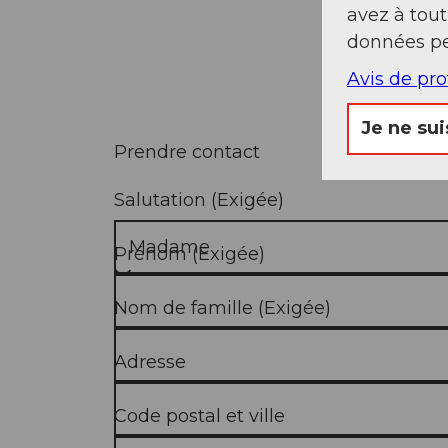
avez à tou
données pe
Avis de pr
Je ne sui
Prendre contact
Salutation
(Exigée)
Prénom
(Exigée)
Nom de famille
(Exigée)
Adresse
Code postal et ville