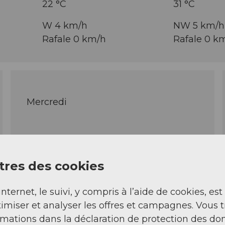
22 °C
31 °C
W 4 km/h
NW 5 km/h
Rafale 0 km/h
Rafale 0 k
Mercredi
19 - 33 °C
res des cookies
S 5 km/h
Rafale 0 km/h
internet, le suivi, y compris à l’aide de cookies, est
imiser et analyser les offres et campagnes. Vous 
rmations dans la déclaration de protection des do