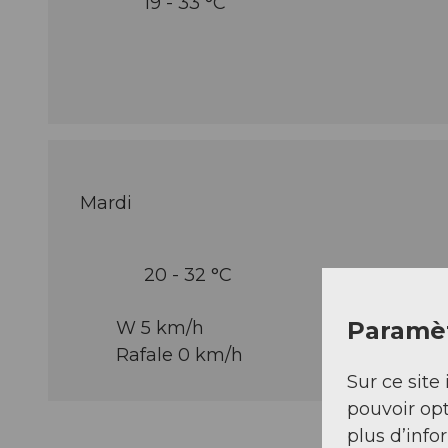
19 - 33 °C
Mardi
20 - 32 °C
Paramèt
W 5 km/h
Rafale 0 km/h
Sur ce site 
pouvoir opt
plus d’info