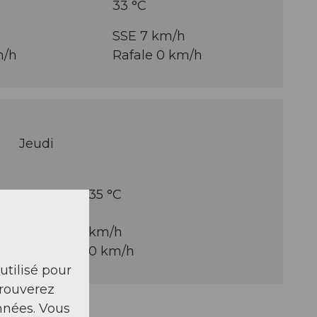
33 °C
SSE 7 km/h
m/h
Rafale 0 km/h
Jeudi
19 - 35 °C
SSW 5 km/h
Rafale 0 km/h
 utilisé pour
trouverez
nnées. Vous