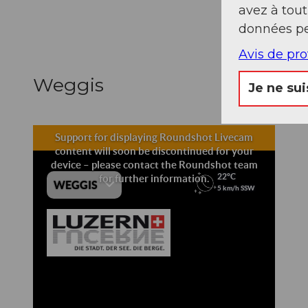
avez à tou
données pe
Avis de pr
Weggis
Je ne sui