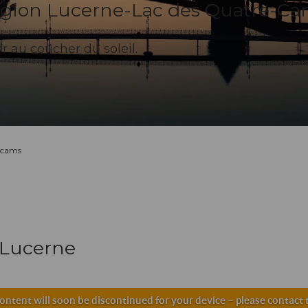
égion Lucerne-Lac des Quatre-Ca
r au coucher du soleil.
bcams
 Lucerne