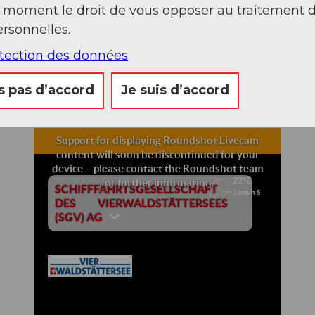
t moment le droit de vous opposer au traitement 
rsonnelles.
otection des données
Lac des Quatre-Cantons
s pas d’accord
Je suis d’accord