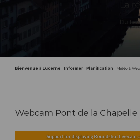
La r
Du leve
Bienvenue à Lucerne
Informer
Planification
Météo & We
Webcam Pont de la Chapelle