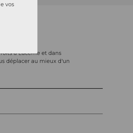
de vos
droits à Lucerne et dans
ous déplacer au mieux d'un