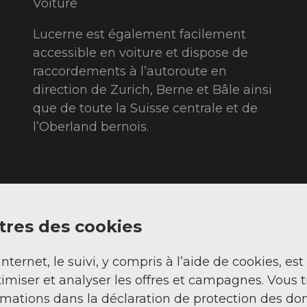
Voiture
Lucerne est également facilement
accessible en voiture et dispose de
raccordements à l’autoroute en
direction de Zurich, Berne et Bâle ainsi
que de toute la Suisse centrale et de
l’Oberland bernois.
res des cookies
Guide du parking à Lucerne
internet, le suivi, y compris à l’aide de cookies, est
imiser et analyser les offres et campagnes. Vous 
rmations dans la déclaration de protection des do