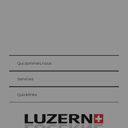
© Be
at Bre
chbü
hl
Qui sommes nous
Carte d’hôte Lucerne
Vos avantages en tant qu'hôte pour la nuit
Services
Quicklinks