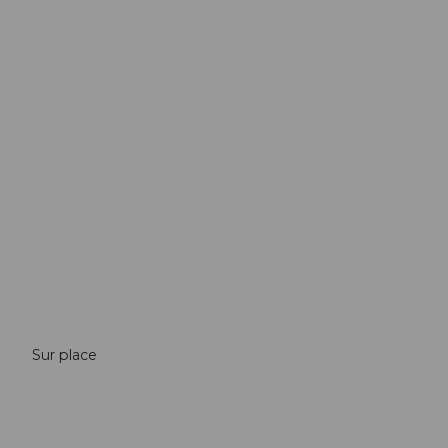
Brochures
& cartes
Sur place
Contact