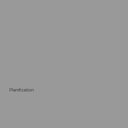
Hôtels à
Lucerne
Planification
Hébergements
dans la région
Lucerne-Lac
des Quatre-
Cantons