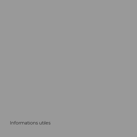
Audio Tour App
Découvrir la ville par soi-même
Informations utiles
Carte de la ville