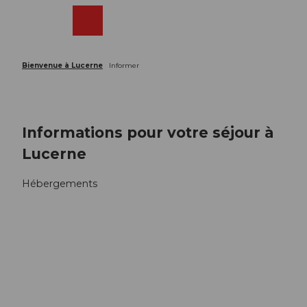
T
o
Webcams
Recherche
Menu
Shop
c
o
n
Bienvenue à Lucerne
Informer
t
e
n
t
Informations pour votre séjour à
Lucerne
Hébergements