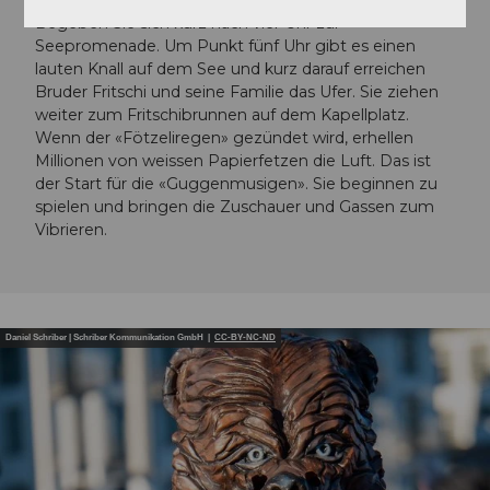
am Schmutzigen Donnerstag um 5 Uhr früh statt.
Begeben Sie sich kurz nach vier Uhr zur
Seepromenade. Um Punkt fünf Uhr gibt es einen
lauten Knall auf dem See und kurz darauf erreichen
Bruder Fritschi und seine Familie das Ufer. Sie ziehen
weiter zum Fritschibrunnen auf dem Kapellplatz.
Wenn der «Fötzeliregen» gezündet wird, erhellen
Millionen von weissen Papierfetzen die Luft. Das ist
der Start für die «Guggenmusigen». Sie beginnen zu
spielen und bringen die Zuschauer und Gassen zum
Vibrieren.
Daniel Schriber | Schriber Kommunikation GmbH |
CC-BY-NC-ND