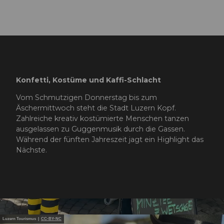
c
o
Konfetti, Kostüme und Kaffi-Schlacht
n
Vom Schmutzigen Donnerstag bis zum
Äschermittwoch steht die Stadt Luzern Kopf.
Zahlreiche kreativ kostümierte Menschen tanzen
ausgelassen zu Guggenmusik durch die Gassen.
F
Während der fünften Jahreszeit jagt ein Highlight das
Nächste.
a
Luzern Tourismus |
CC-BY-NC