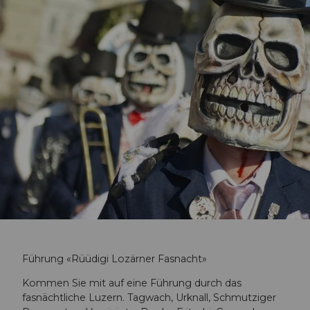
s
n
a
c
h
Führung «Rüüdigi Lozärner Fasnacht»
t
Kommen Sie mit auf eine Führung durch das
fasnächtliche Luzern. Tagwach, Urknall, Schmutziger