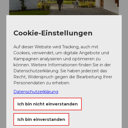
Cookie-Einstellungen
Auf dieser Website wird Tracking, auch mit
Cookies, verwendet, um digitale Angebote und
Kampagnen analysieren und optimieren zu
können. Weitere Informationen finden Sie in der
Datenschutzerklärung. Sie haben jederzeit das
Recht, Widerspruch gegen die Bearbeitung Ihrer
Personendaten zu erheben.
Datenschutzerklärung
Lucerne Travel Pass – Das Ticket für die
Ich bin nicht einverstanden
Zentralschweiz
Freie Fahrt mit Bahn, Bus, Schiff und
Ich bin einverstanden
zahlreichen Bergbahnen in der ganzen