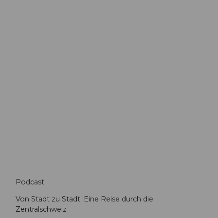
Seen-Hopping
Wassererlebnisse finden
Podcast
Kleinstadt-Hopping
Gemütlich von einem Städtchen zum nächsten hoppen
Von Stadt zu Stadt: Eine Reise durch die
Zentralschweiz