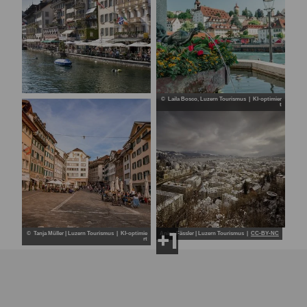
Altstadtflair am Rathausquai in Luzern – lebendiges Stadtleben am Wasser
© Laila Bosco, Luzern Tourismus | KI-optimier
t
© Tanja Müller | Luzern Tourismus | KI-optimie
Anina Fässler | Luzern Tourismus |
CC-BY-NC
rt