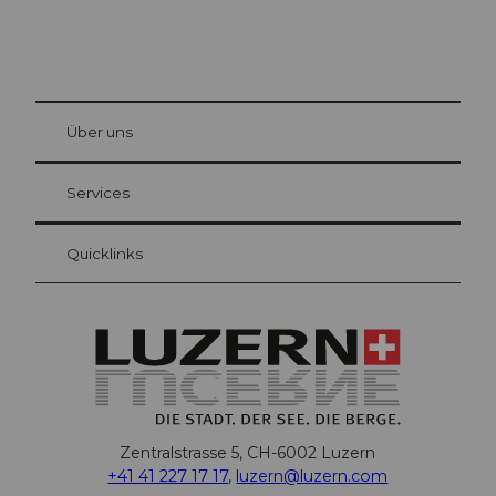
© Be
at Bre
chbü
hl
Über uns
Gästekarte Luzern
Ihre Vorteile als Übernachtungsgast
Services
Quicklinks
Zentralstrasse 5, CH-6002 Luzern
+41 41 227 17 17
,
luzern@luzern.com