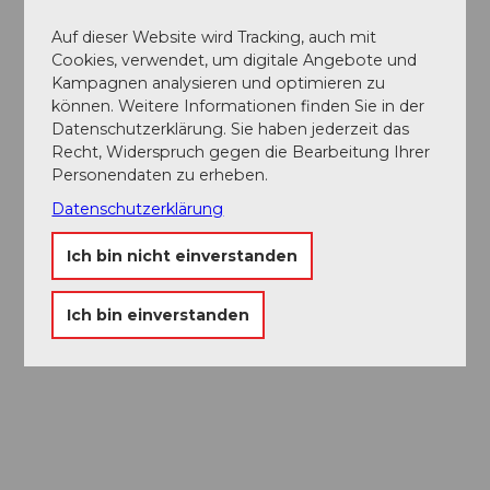
Auf dieser Website wird Tracking, auch mit
Cookies, verwendet, um digitale Angebote und
Kampagnen analysieren und optimieren zu
können. Weitere Informationen finden Sie in der
Blogbeitrag
Datenschutzerklärung. Sie haben jederzeit das
Die neun Wächter von Luzern
Recht, Widerspruch gegen die Bearbeitung Ihrer
Personendaten zu erheben.
Datenschutzerklärung
Ich bin nicht einverstanden
Ich bin einverstanden
Stadtführung Luzern
Luzerns Stadtbefestigung - die Museggmauer