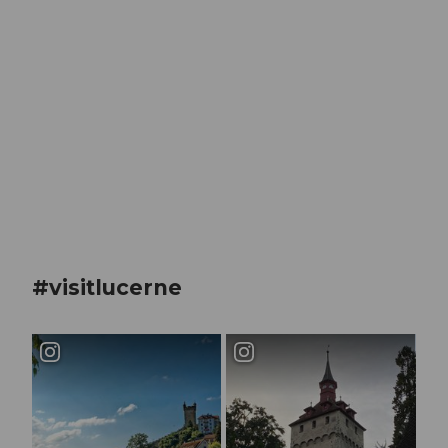
Filme
über die Museggmauer
#visitlucerne