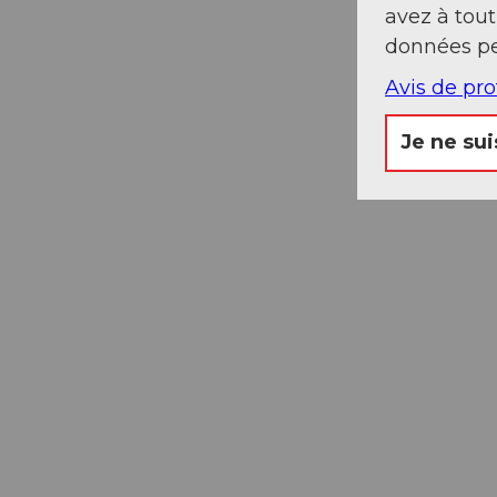
avez à tou
données pe
Avis de pr
Je ne sui