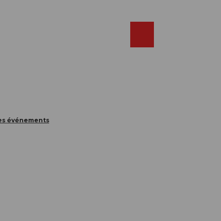
Réserver
FR
Webcams
Recherche
Shop
des événements