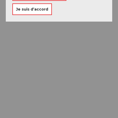
Je suis d’accord
Passeport des
Musées
Libre accès à neuf musées