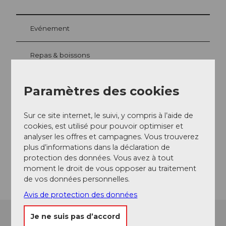
Evénement
Repas & boissons
Paramètres des cookies
Emplacement de l'événement
Sur ce site internet, le suivi, y compris à l’aide de
Europaplatz
cookies, est utilisé pour pouvoir optimiser et
6003
Luzern
analyser les offres et campagnes. Vous trouverez
Website
plus d’informations dans la déclaration de
protection des données. Vous avez à tout
Arrivée
moment le droit de vous opposer au traitement
de vos données personnelles.
Avis de protection des données
Je ne suis pas d’accord