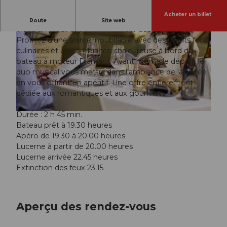
Acheter un billet
Dîner romantique sur le lac des Quatre-Cantons
Route
Site web
Vivez un plaisir suprême à la lueur des bougies !
Profitez d'une soirée inoubliable avec des points forts
culinaires et une ambiance chaleureuse à bord du
bateau à moteur Diamant. Avant même le départ, le
duo musical vous mettra dans l'ambiance de la soirée
en vous offrant un apéritif. Une offre entièrement
© Guidle.com
dédiée aux romantiques et aux gourmets.
Durée : 2 h 45 min.
© Guidle.com
Bateau prêt à 19.30 heures
Apéro de 19.30 à 20.00 heures
Lucerne à partir de 20.00 heures
Lucerne arrivée 22.45 heures
Extinction des feux 23.15
Aperçu des rendez-vous