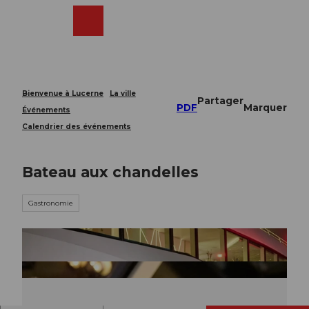
T
o
Webcams
Recherche
Menu
Shop
c
o
n
t
e
Bienvenue à Lucerne
La ville
Partager
n
PDF
Marquer
Événements
t
Calendrier des événements
Bateau aux chandelles
Gastronomie