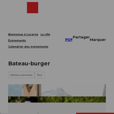
T
o
Webcams
Recherche
Menu
Shop
c
o
n
t
e
Bienvenue à Lucerne
La ville
Partager
n
PDF
Marquer
Événements
t
Calendrier des événements
Bateau-burger
Délices culinaires
Tour