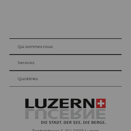
© Be
at Bre
chbü
hl
Qui sommes nous
Carte d’hôte Lucerne
Vos avantages en tant qu'hôte pour la nuit
Services
Quicklinks