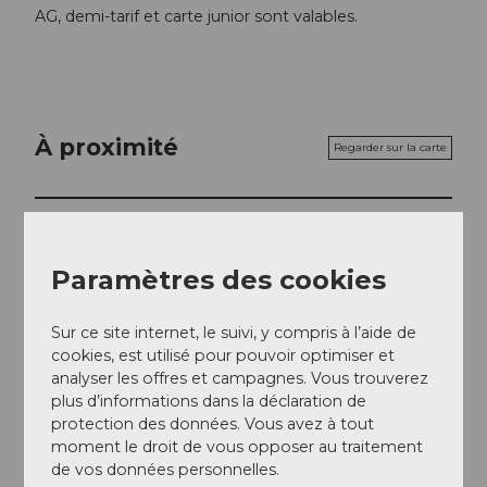
AG, demi-tarif et carte junior sont valables.
À proximité
Regarder sur la carte
Evénement
Paramètres des cookies
Repas & boissons
Sur ce site internet, le suivi, y compris à l’aide de
cookies, est utilisé pour pouvoir optimiser et
analyser les offres et campagnes. Vous trouverez
Emplacement de l'événement
plus d’informations dans la déclaration de
Europaplatz
protection des données. Vous avez à tout
6003
Luzern
moment le droit de vous opposer au traitement
de vos données personnelles.
Website