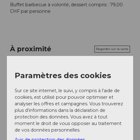
Buffet barbecue à volonté, dessert compris : 79,00
CHF par personne
À proximité
Regarder sur la carte
Evénement
Paramètres des cookies
Sur ce site internet, le suivi, y compris à l’aide de
cookies, est utilisé pour pouvoir optimiser et
Emplacement de l'événement
analyser les offres et campagnes. Vous trouverez
plus d’informations dans la déclaration de
Seedammstrasse
protection des données. Vous avez à tout
8808
Pfäffikon
moment le droit de vous opposer au traitement
Website
de vos données personnelles.
Arrivée
Avis de protection des données