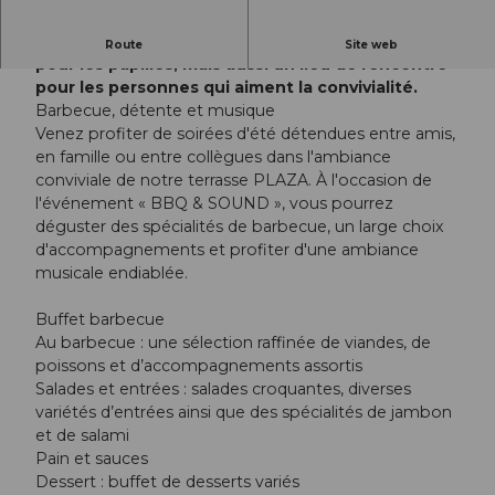
Le BQQ & SOUND n'est pas seulement un régal
Route
Site web
pour les papilles, mais aussi un lieu de rencontre
pour les personnes qui aiment la convivialité.
Barbecue, détente et musique
Venez profiter de soirées d'été détendues entre amis,
en famille ou entre collègues dans l'ambiance
conviviale de notre terrasse PLAZA. À l'occasion de
l'événement « BBQ & SOUND », vous pourrez
déguster des spécialités de barbecue, un large choix
d'accompagnements et profiter d'une ambiance
musicale endiablée.
Buffet barbecue
Au barbecue : une sélection raffinée de viandes, de
poissons et d’accompagnements assortis
Salades et entrées : salades croquantes, diverses
variétés d’entrées ainsi que des spécialités de jambon
et de salami
Pain et sauces
Dessert : buffet de desserts variés