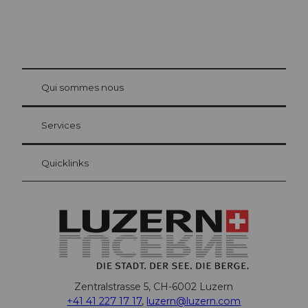
© Be
at Bre
chbü
hl
Qui sommes nous
Carte d’hôte Lucerne
Vos avantages en tant qu'hôte pour la nuit
Services
Quicklinks
Zentralstrasse 5, CH-6002 Luzern
+41 41 227 17 17
,
luzern@luzern.com