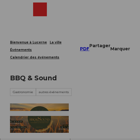
T
o
Webcams
Recherche
Menu
Shop
c
o
n
t
e
Bienvenue à Lucerne
La ville
Partager
n
PDF
Marquer
Événements
t
Calendrier des événements
BBQ & Sound
Gastronomie
autres événements
© Guidle.com