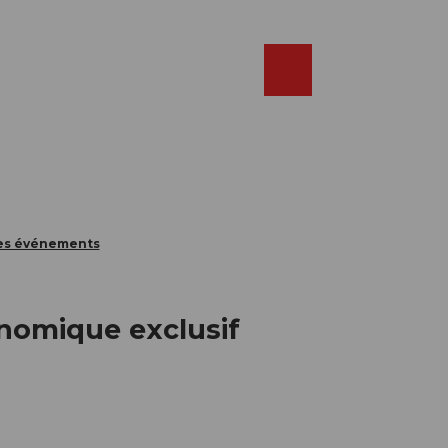
Réserver
FR
Webcams
Recherche
Shop
des événements
onomique exclusif