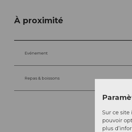
À proximité
Evénement
Repas & boissons
Paramèt
Sur ce site 
pouvoir opt
plus d’info