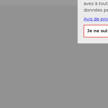
avez à tou
données pe
Avis de pr
Je ne sui