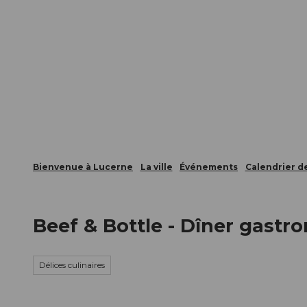
T
nts
Webcams
Carte d’hôte
o
c
La ville
La région
Informer
o
n
t
e
n
t
Bienvenue à Lucerne
La ville
Événements
Calendrier 
Beef & Bottle - Dîner gastr
Délices culinaires