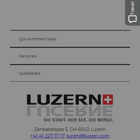
Travel Guide
© Be
at Bre
chbü
hl
Qui sommes nous
Carte d’hôte Lucerne
Vos avantages en tant qu'hôte pour la nuit
Services
Quicklinks
Zentralstrasse 5, CH-6002 Luzern
+41 41 227 17 17
,
luzern@luzern.com