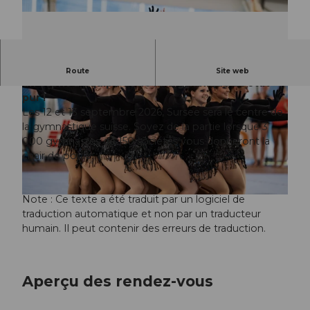
La Suisse se réunit à Sursee - vis des émotions,
Route
Site web
un esprit d'équipe et de l'art gymnique à l'état
pur !
Les 12 et 13 septembre 2026, Sursee sera le centre de
la gymnastique suisse. Soyez de la partie lorsque 3
000 gymnastes de 150 sociétés vous donneront la
chair de poule.
© Guidle.com
Note : Ce texte a été traduit par un logiciel de
© Guidle.com
traduction automatique et non par un traducteur
humain. Il peut contenir des erreurs de traduction.
Aperçu des rendez-vous