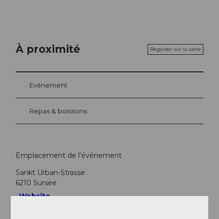
À proximité
Regarder sur la carte
Evénement
Repas & boissons
Emplacement de l'événement
Sankt Urban-Strasse
6210
Sursee
Website
Arrivée