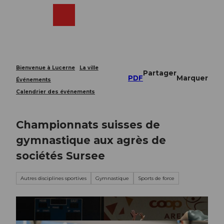
T
o
Webcams
Recherche
Menu
Shop
c
o
n
t
e
Bienvenue à Lucerne
La ville
Partager
n
PDF
Marquer
Événements
t
Calendrier des événements
Championnats suisses de
gymnastique aux agrès de
sociétés Sursee
Autres disciplines sportives
Gymnastique
Sports de force