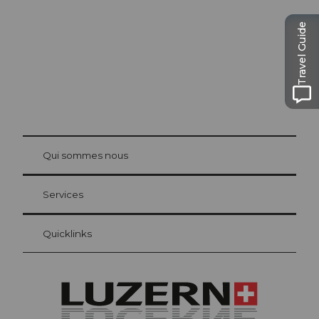
Travel Guide
© Be
at Bre
chbü
hl
Qui sommes nous
Carte d’hôte Lucerne
Vos avantages en tant qu'hôte pour la nuit
Services
Quicklinks