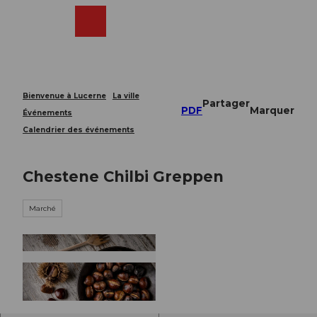
T
o
Webcams
Recherche
Menu
Shop
c
o
n
t
e
Bienvenue à Lucerne
La ville
Partager
n
PDF
Marquer
Événements
t
Calendrier des événements
Chestene Chilbi Greppen
Marché
© Guidle.com