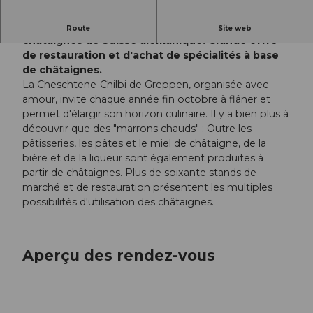
Le plus grand marché de produits à base de
Route
Site web
châtaignes de Suisse alémanique. Grande offre
de restauration et d'achat de spécialités à base
de châtaignes.
La Cheschtene-Chilbi de Greppen, organisée avec
amour, invite chaque année fin octobre à flâner et
permet d'élargir son horizon culinaire. Il y a bien plus à
découvrir que des "marrons chauds" : Outre les
pâtisseries, les pâtes et le miel de châtaigne, de la
bière et de la liqueur sont également produites à
partir de châtaignes. Plus de soixante stands de
marché et de restauration présentent les multiples
possibilités d'utilisation des châtaignes.
Aperçu des rendez-vous