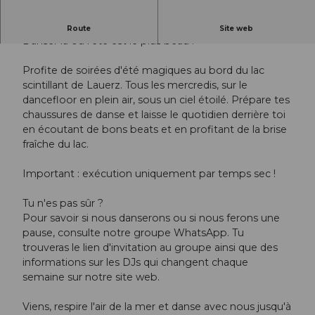
Magie de la danse en plein air au lac de Lauerz
Route
Site web
Danser là où l'été est le plus beau !
Profite de soirées d'été magiques au bord du lac
scintillant de Lauerz. Tous les mercredis, sur le
dancefloor en plein air, sous un ciel étoilé. Prépare tes
chaussures de danse et laisse le quotidien derrière toi
en écoutant de bons beats et en profitant de la brise
fraîche du lac.
Important : exécution uniquement par temps sec !
Tu n'es pas sûr ?
Pour savoir si nous danserons ou si nous ferons une
pause, consulte notre groupe WhatsApp. Tu
trouveras le lien d'invitation au groupe ainsi que des
informations sur les DJs qui changent chaque
semaine sur notre site web.
Viens, respire l'air de la mer et danse avec nous jusqu'à