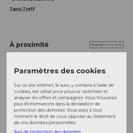
Tanz-Treff
À proximité
Regarder sur la carte
Evénement
Paramètres des cookies
Sur ce site internet, le suivi, y compris à l’aide de
cookies, est utilisé pour pouvoir optimiser et
Emplacement de l'événement
analyser les offres et campagnes. Vous trouverez
plus d’informations dans la déclaration de
Seemattliweg
protection des données. Vous avez à tout
6423
Seewen
moment le droit de vous opposer au traitement
Website
de vos données personnelles.
Arrivée
Avis de protection des données