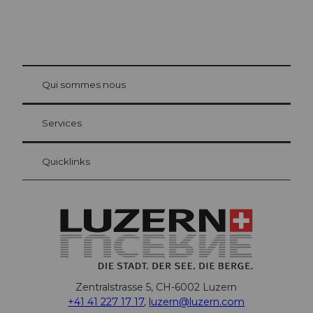
© Be
at Bre
chbü
hl
Qui sommes nous
Carte d’hôte Lucerne
Vos avantages en tant qu'hôte pour la nuit
Services
Quicklinks
Zentralstrasse 5, CH-6002 Luzern
+41 41 227 17 17
,
luzern@luzern.com