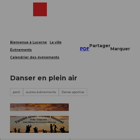
T
o
Webcams
Recherche
Menu
Shop
c
o
n
t
e
Bienvenue à Lucerne
La ville
Partager
n
PDF
Marquer
Événements
t
Calendrier des événements
Danser en plein air
parti
autres événements
Danse sportive
© Guidle.com