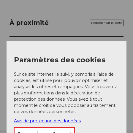
À proximité
Regarder sur la carte
Evénement
Paramètres des cookies
Emplacement de l'événement
Sur ce site internet, le suivi, y compris à l’aide de
cookies, est utilisé pour pouvoir optimiser et
Schloss
analyser les offres et campagnes. Vous trouverez
5600
Lenzburg
plus d’informations dans la déclaration de
Website
protection des données. Vous avez à tout
moment le droit de vous opposer au traitement
Arrivée
de vos données personnelles.
Avis de protection des données