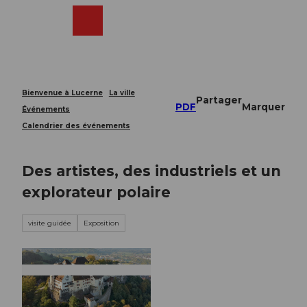
T
o
Webcams
Recherche
Menu
Shop
c
o
n
t
e
Bienvenue à Lucerne
La ville
Partager
n
PDF
Marquer
Événements
t
Calendrier des événements
Des artistes, des industriels et un
explorateur polaire
visite guidée
Exposition