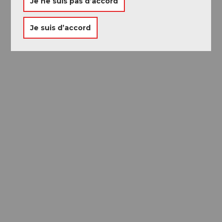
Je ne suis pas d’accord
Je suis d’accord
Passeport des
Musées
Libre accès à neuf musées