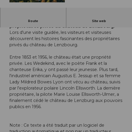
© Guidle.com
Visite guidée publique à la découverte des
Route
Site web
propriétaires privés du château de Lenzbourg.
Lors d'une visite guidée, les visiteurs et visiteuses
découvrent les histoires fascinantes des propriétaires
privés du château de Lenzbourg.
Entre 1853 et 1956, le château était une propriété
privée. Les Wedekind, avec le poète Frank et la
chanteuse Erika, y ont passé leur jeunesse. Plus tard,
l'industriel américain Augustus E. Jessup et sa femme
Lady Mildred Bowes Lyon ont vécu au château, suivis
par l'explorateur polaire Lincoln Ellsworth. La dernière
propriétaire, la pilote Marie Louise Ellsworth-Ulmer, a
finalement cédé le château de Lenzburg aux pouvoirs
publics en 1956.
Note : Ce texte a été traduit par un logiciel de
traduction automatique et non par un traducteur