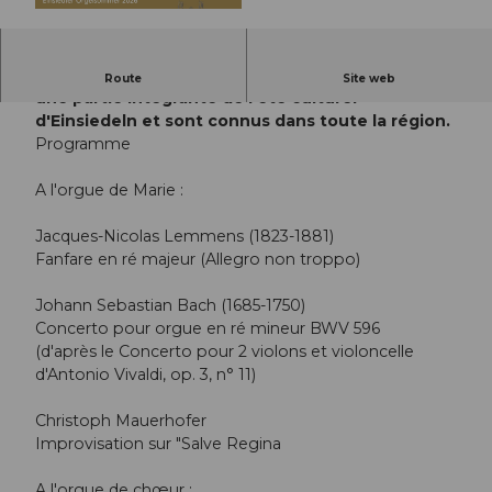
© Guidle.com
Les concerts de l'Eté de l'orgue d'Einsiedeln sont
Route
Site web
une partie intégrante de l'été culturel
d'Einsiedeln et sont connus dans toute la région.
Programme
A l'orgue de Marie :
Jacques-Nicolas Lemmens (1823-1881)
Fanfare en ré majeur (Allegro non troppo)
Johann Sebastian Bach (1685-1750)
Concerto pour orgue en ré mineur BWV 596
(d'après le Concerto pour 2 violons et violoncelle
d'Antonio Vivaldi, op. 3, n° 11)
Christoph Mauerhofer
Improvisation sur "Salve Regina
A l'orgue de chœur :