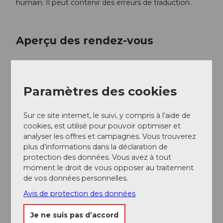
humain. Il peut contenir des erreurs de traduction.
Aperçu des rendez-vous
Paramètres des cookies
Bon à savoir
Sur ce site internet, le suivi, y compris à l’aide de
cookies, est utilisé pour pouvoir optimiser et
Informations sur les tarifs
analyser les offres et campagnes. Vous trouverez
Entrée libre - avec collecte
plus d’informations dans la déclaration de
protection des données. Vous avez à tout
Interlocuteur/trice
moment le droit de vous opposer au traitement
de vos données personnelles.
Kloster Einsiedeln
Avis de protection des données
Je ne suis pas d’accord