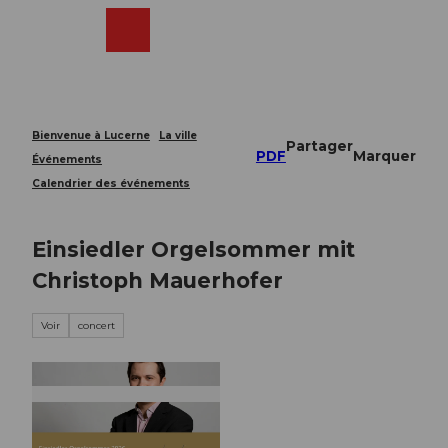
T
o
Webcams
Recherche
Menu
Shop
c
o
n
t
e
Bienvenue à Lucerne
La ville
Partager
n
PDF
Marquer
Événements
t
Calendrier des événements
Einsiedler Orgelsommer mit
Christoph Mauerhofer
Voir
concert