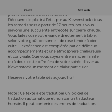
Tous les samedis à partir de 17h : entrecôte sur
Route
Site web
pierre chaude au Klewenstock
Découvrez le plaisir à l'état pur au Klewenstock : tous
les samedis soirs à partir de 17 heures, nous vous
servons une succulente entrecôte sur pierre chaude.
Vous faites cuire votre viande directement à table,
selon votre goût personnel - de rose tendre à bien
cuite. L'expérience est complétée par de délicieux
accompagnements et une atmosphère chaleureuse
et conviviale. Que vous soyez entre amis, en famille
ou à deux, cette offre fera de votre soirée d'hiver au
Klewenstock un moment de plaisir particulier.
Réservez votre table dès aujourd'hui !
Note : Ce texte a été traduit par un logiciel de
traduction automatique et non par un traducteur
humain. Il peut contenir des erreurs de traduction.