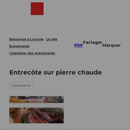
T
o
Webcams
Recherche
Menu
Shop
c
o
n
t
e
Bienvenue à Lucerne
La ville
Partager
n
PDF
Marquer
Événements
t
Calendrier des événements
Entrecôte sur pierre chaude
Gastronomie
© Guidle.com