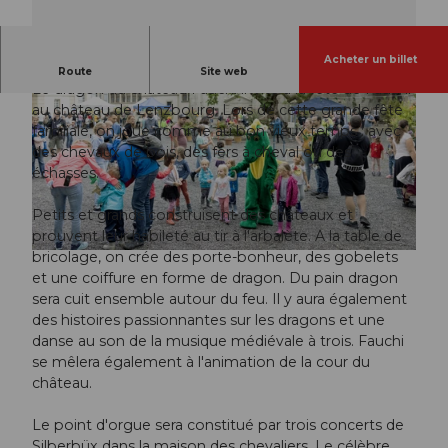
Acheter un billet
Fête du château pour toute la famille.
Route
Site web
Le dragon du château Fauchi invite à la fête de Fauchi
au château de Lenzbourg. Lors de cette grande fête
familiale, on joue comme au bon vieux temps : avec
des chevaux de bois, des fers à cheval ou des
échasses.
© Guidle.com
Petits et grands construisent des châteaux et
prouvent leur habileté au tir à l'arbalète. A la table de
bricolage, on crée des porte-bonheur, des gobelets
© Guidle.com
et une coiffure en forme de dragon. Du pain dragon
sera cuit ensemble autour du feu. Il y aura également
des histoires passionnantes sur les dragons et une
danse au son de la musique médiévale à trois. Fauchi
se mêlera également à l'animation de la cour du
château.
Le point d'orgue sera constitué par trois concerts de
Silberbüx dans la maison des chevaliers. Le célèbre