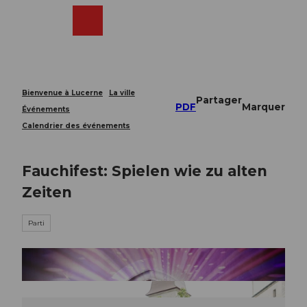
T
o
Webcams
Recherche
Menu
Shop
c
o
n
t
e
Bienvenue à Lucerne
La ville
Partager
n
PDF
Marquer
Événements
t
Calendrier des événements
Fauchifest: Spielen wie zu alten
Zeiten
Parti