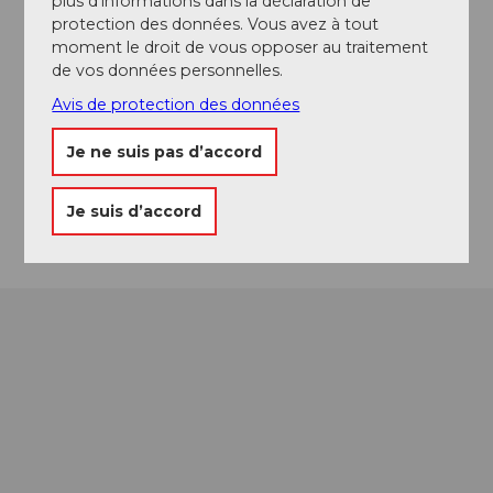
plus d’informations dans la déclaration de
protection des données. Vous avez à tout
moment le droit de vous opposer au traitement
de vos données personnelles.
Emplacement de l'événement
Avis de protection des données
Schloss
5600
Lenzburg
Je ne suis pas d’accord
Website
Arrivée
Je suis d’accord