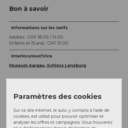
Bon à savoir
Informations sur les tarifs
Adultes : CHF 18.00 / 14.00
Enfants (4-15 ans) : CHF 10.00
Interlocuteur/trice
Museum Aargau, Schloss Lenzburg
Paramètres des cookies
À proximité
Regarder sur la carte
Sur ce site internet, le suivi, y compris à l’aide de
cookies, est utilisé pour pouvoir optimiser et
Evénement
analyser les offres et campagnes. Vous trouverez