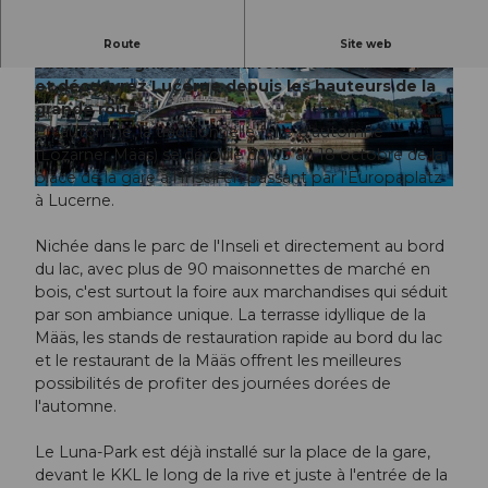
Laissez-vous séduire par l'odeur envoûtante des
Route
Site web
saucisses à griller, des marrons et du pain d'épice
et découvrez Lucerne depuis les hauteurs de la
© Guidle.com
© Guidle.com
grande roue.
En automne, la traditionnelle foire d'automne
(Lozärner Määs) se déroule du 03 au 18 octobre de la
place de la gare à l'Inseli en passant par l'Europaplatz
© Guidle.com
à Lucerne.
Nichée dans le parc de l'Inseli et directement au bord
du lac, avec plus de 90 maisonnettes de marché en
bois, c'est surtout la foire aux marchandises qui séduit
par son ambiance unique. La terrasse idyllique de la
Määs, les stands de restauration rapide au bord du lac
et le restaurant de la Määs offrent les meilleures
possibilités de profiter des journées dorées de
l'automne.
Le Luna-Park est déjà installé sur la place de la gare,
devant le KKL le long de la rive et juste à l'entrée de la