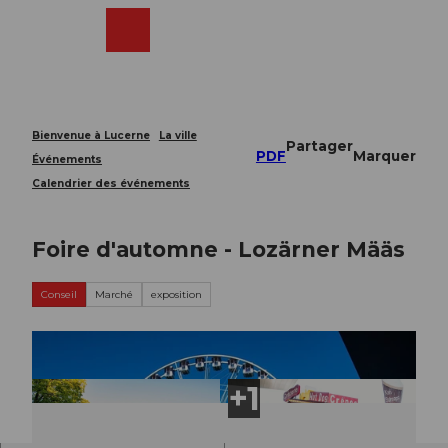
T
o
Webcams
Recherche
Menu
Shop
c
o
n
t
e
Bienvenue à Lucerne
La ville
Partager
n
PDF
Marquer
Événements
t
Calendrier des événements
Foire d'automne - Lozärner Määs
Conseil
Marché
exposition