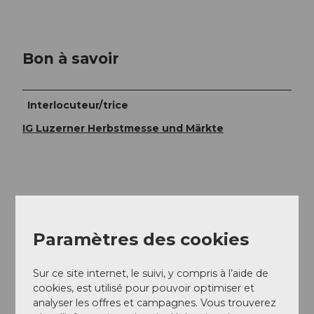
Bon à savoir
Interlocuteur/trice
IG Luzerner Herbstmesse und Märkte
À proximité
Regarder sur la carte
Paramètres des cookies
Evénement
Sur ce site internet, le suivi, y compris à l’aide de
cookies, est utilisé pour pouvoir optimiser et
Repas & boissons
analyser les offres et campagnes. Vous trouverez