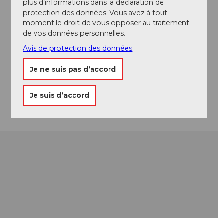
plus d’informations dans la déclaration de
protection des données. Vous avez à tout
moment le droit de vous opposer au traitement
de vos données personnelles.
Emplacement de l'événement
Avis de protection des données
Inseliquai
6005
Luzern
Je ne suis pas d’accord
Website
Arrivée
Je suis d’accord