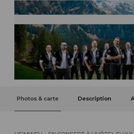
© Guidle.com
Photos & carte
Description
A