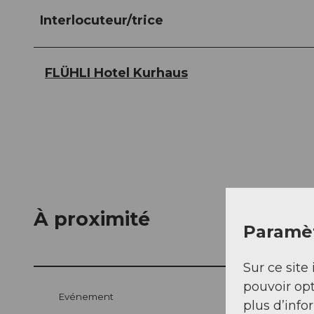
Interlocuteur/trice
FLÜHLI Hotel Kurhaus
À proximité
Paramèt
Sur ce site 
pouvoir opt
Evénement
plus d’info