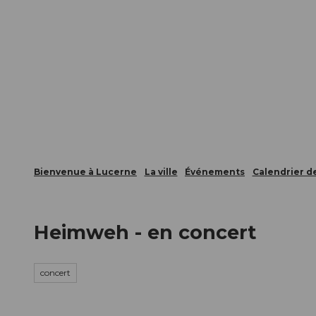
T
nts
Webcams
Carte d’hôte
o
c
La ville
La région
Informer
o
n
t
e
n
t
Bienvenue à Lucerne
La ville
Événements
Calendrier 
Heimweh - en concert
concert