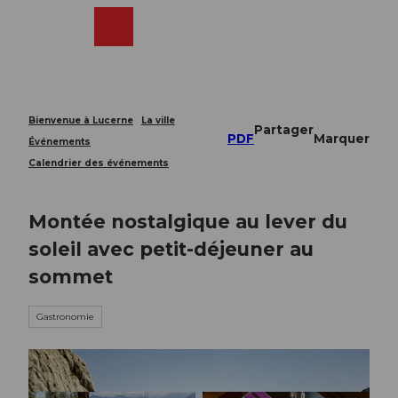
T
o
Webcams
Recherche
Menu
Shop
c
o
n
t
e
Bienvenue à Lucerne
La ville
Partager
n
PDF
Marquer
Événements
t
Calendrier des événements
Montée nostalgique au lever du
soleil avec petit-déjeuner au
sommet
Gastronomie