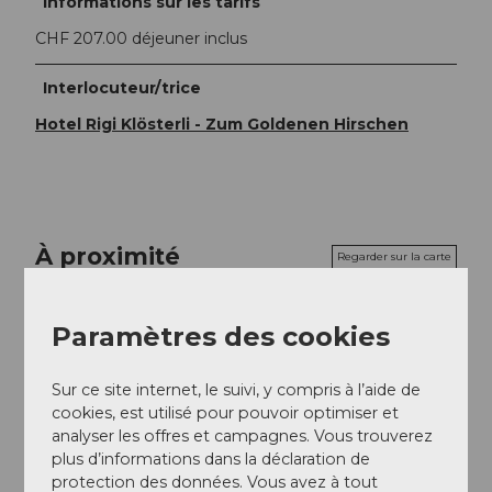
Informations sur les tarifs
CHF 207.00 déjeuner inclus
Interlocuteur/trice
Hotel Rigi Klösterli - Zum Goldenen Hirschen
À proximité
Regarder sur la carte
Paramètres des cookies
Evénement
Sur ce site internet, le suivi, y compris à l’aide de
Repas & boissons
cookies, est utilisé pour pouvoir optimiser et
analyser les offres et campagnes. Vous trouverez
plus d’informations dans la déclaration de
protection des données. Vous avez à tout