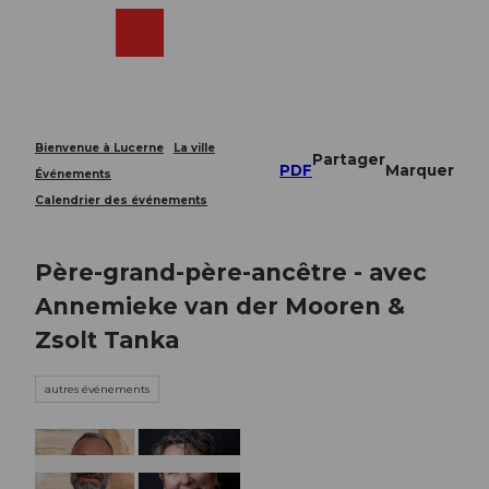
T
o
Webcams
Recherche
Menu
Shop
c
o
n
t
e
Bienvenue à Lucerne
La ville
Partager
n
PDF
Marquer
Événements
t
Calendrier des événements
Père-grand-père-ancêtre - avec
Annemieke van der Mooren &
Zsolt Tanka
autres événements