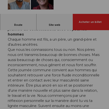
© Guidle.com
Acheter un billet
Clarifier et guérir la lignée paternelle - une
Route
Site web
journée de constellations avec et pour les
hommes
Chaque homme est fils, a un père, un grand-père et
d'autres ancêtres.
Que nous les connaissions tous ou non. Nos pères
nous ont transmis beaucoup de bonnes choses. Mais
aussi beaucoup de choses qui, consciemment ou
inconsciemment, nous gênent et nous font souffrir.
Cette journée commune convient aux hommes qui
souhaitent retrouver une force fluide inconditionnelle
et entrer en contact avec leur masculinité saine
intérieure. Être plus ancré en soi et se positionner
d'une manière nouvelle et plus saine dans la relation,
le travail et la vie. Nous commençons par une
réflexion personnelle sur la manière dont tu vis ta
lignée masculine. Suivent ensuite au moins une