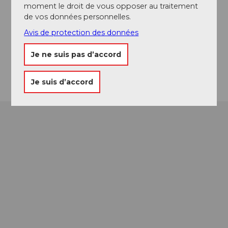
Emplacement de l'événement
moment le droit de vous opposer au traitement
de vos données personnelles.
Klösterliweg
6410
Goldau
Avis de protection des données
Website
Je ne suis pas d’accord
Arrivée
Je suis d’accord