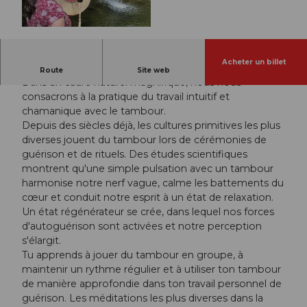
© Guidle.com
Acheter un billet
Travail intuitif et chamanique avec le tambour
Route
Site web
Dans un cadre naturel magnifique, nous nous
consacrons à la pratique du travail intuitif et
chamanique avec le tambour.
Depuis des siècles déjà, les cultures primitives les plus
diverses jouent du tambour lors de cérémonies de
guérison et de rituels. Des études scientifiques
montrent qu'une simple pulsation avec un tambour
harmonise notre nerf vague, calme les battements du
cœur et conduit notre esprit à un état de relaxation.
Un état régénérateur se crée, dans lequel nos forces
d'autoguérison sont activées et notre perception
s'élargit.
Tu apprends à jouer du tambour en groupe, à
maintenir un rythme régulier et à utiliser ton tambour
de manière approfondie dans ton travail personnel de
guérison. Les méditations les plus diverses dans la