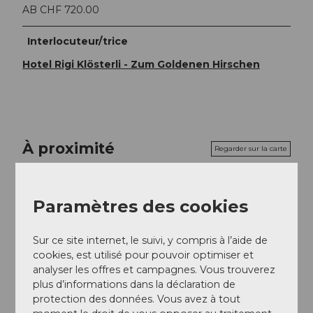
AB CHF 720.00
Interlocuteur/trice
Hotel Rigi Klösterli - Zum Goldenen Hirschen
À proximité
Regarder sur la carte
Evénement
Paramètres des cookies
Repas & boissons
Sur ce site internet, le suivi, y compris à l’aide de
cookies, est utilisé pour pouvoir optimiser et
analyser les offres et campagnes. Vous trouverez
plus d’informations dans la déclaration de
protection des données. Vous avez à tout
Emplacement de l'événement