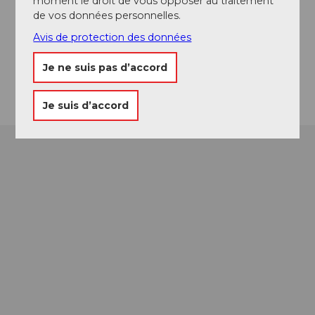
moment le droit de vous opposer au traitement
Klösterliweg
de vos données personnelles.
6410
Goldau
Avis de protection des données
Website
Je ne suis pas d’accord
Arrivée
Je suis d’accord