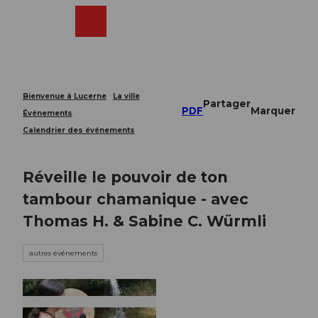
T
o
Webcams
Recherche
Menu
Shop
c
o
n
t
e
Bienvenue à Lucerne
La ville
Partager
n
PDF
Marquer
Événements
t
Calendrier des événements
Réveille le pouvoir de ton
tambour chamanique - avec
Thomas H. & Sabine C. Würmli
autres événements