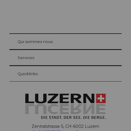
© Be
at Bre
chbü
hl
Qui sommes nous
Carte d’hôte Lucerne
Vos avantages en tant qu'hôte pour la nuit
Services
Quicklinks
Zentralstrasse 5, CH-6002 Luzern