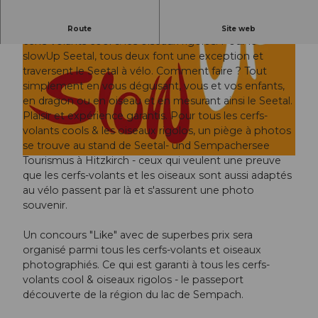
Ils volent dans le vent et au-dessus de nos têtes - les
Route
Site web
cerfs-volants cool & les oiseaux rigolos. Pour le
slowUp Seetal, tous deux font une exception et
traversent le Seetal à vélo. Comment faire ? Tout
simplement en vous déguisant, vous et vos enfants,
en dragon ou en oiseau et en mesurant ainsi le Seetal.
Plaisir et expérience garantis. Pour tous les cerfs-
© Guidle.com
volants cools & les oiseaux rigolos, un piège à photos
se trouve au stand de Seetal- und Sempachersee
Tourismus à Hitzkirch - ceux qui veulent une preuve
© Guidle.com
que les cerfs-volants et les oiseaux sont aussi adaptés
au vélo passent par là et s'assurent une photo
souvenir.
Un concours "Like" avec de superbes prix sera
organisé parmi tous les cerfs-volants et oiseaux
photographiés. Ce qui est garanti à tous les cerfs-
volants cool & oiseaux rigolos - le passeport
découverte de la région du lac de Sempach.