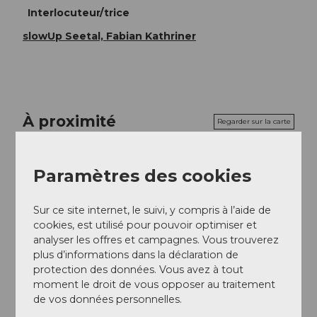
Interlocuteur/trice
slowUp Seetal, Fabian Kathriner
À proximité
Regarder sur la carte
Paramètres des cookies
Evénement
Sur ce site internet, le suivi, y compris à l’aide de
cookies, est utilisé pour pouvoir optimiser et
Emplacement de l'événement
analyser les offres et campagnes. Vous trouverez
plus d’informations dans la déclaration de
Ligschwil
protection des données. Vous avez à tout
6280
Hochdorf
moment le droit de vous opposer au traitement
Website
de vos données personnelles.