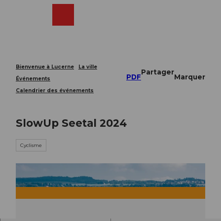
T
o
Webcams
Recherche
Menu
Shop
c
o
n
t
e
Bienvenue à Lucerne
La ville
Partager
n
PDF
Marquer
Événements
t
Calendrier des événements
SlowUp Seetal 2024
Cyclisme