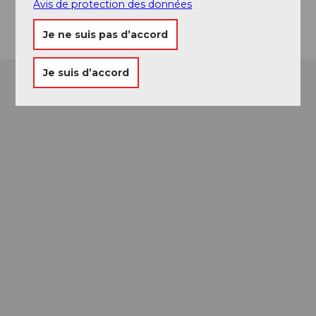
Avis de protection des données
Arrivée
Je ne suis pas d’accord
Je suis d’accord