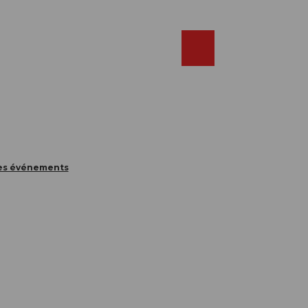
Réserver
FR
Webcams
Recherche
Shop
des événements