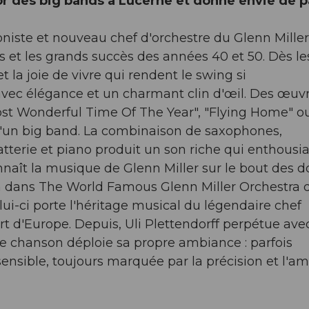
'or des big bands à Lucerne et donne envie de 
boniste et nouveau chef d'orchestre du Glenn Miller
s et les grands succès des années 40 et 50. Dès le
t la joie de vivre qui rendent le swing si
 avec élégance et un charmant clin d'œil. Des œuv
Most Wonderful Time Of The Year", "Flying Home" o
e d'un big band. La combinaison de saxophones,
atterie et piano produit un son riche qui enthous
nnaît la musique de Glenn Miller sur le bout des do
 déjà dans The World Famous Glenn Miller Orchestra 
ui-ci porte l'héritage musical du légendaire chef
rt d'Europe. Depuis, Uli Plettendorff perpétue ave
ue chanson déploie sa propre ambiance : parfois
sensible, toujours marquée par la précision et l'a