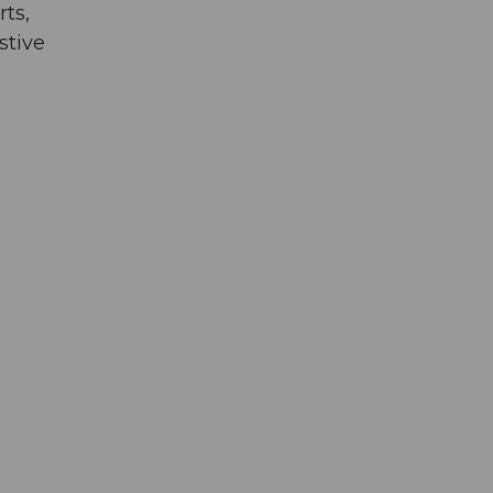
ts,
stive