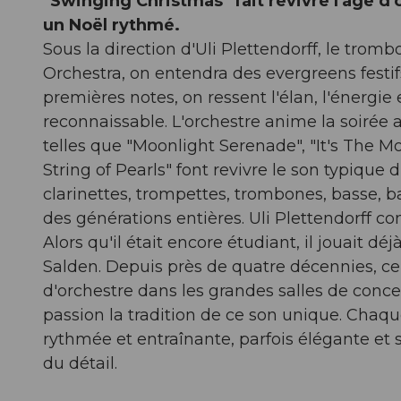
"Swinging Christmas" fait revivre l'âge d
un Noël rythmé.
Sous la direction d'Uli Plettendorff, le trom
Orchestra, on entendra des evergreens festif
premières notes, on ressent l'élan, l'énergie e
reconnaissable. L'orchestre anime la soirée
telles que "Moonlight Serenade", "It's The 
String of Pearls" font revivre le son typiqu
clarinettes, trompettes, trombones, basse, b
des générations entières. Uli Plettendorff co
Alors qu'il était encore étudiant, il jouait
Salden. Depuis près de quatre décennies, cel
d'orchestre dans les grandes salles de conce
passion la tradition de ce son unique. Chaq
rythmée et entraînante, parfois élégante et 
du détail.