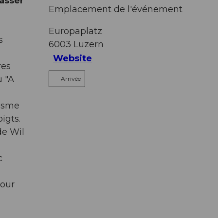
passer
Emplacement de l'événement
Europaplatz
s
6003
Luzern
Website
res
u "A
Arrivée
iasme
igts.
de Wil
c
mour