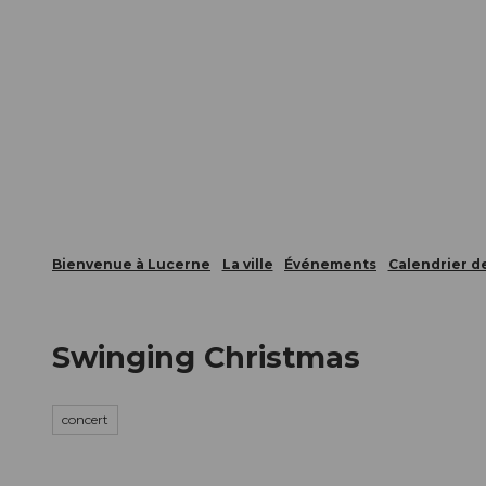
T
nts
Webcams
Carte d’hôte
o
c
La ville
La région
Informer
o
n
t
e
n
t
Bienvenue à Lucerne
La ville
Événements
Calendrier 
Swinging Christmas
concert