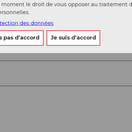
t moment le droit de vous opposer au traitement 
rsonnelles.
Regarder sur 
otection des données
s pas d’accord
Je suis d’accord