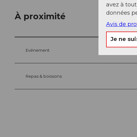
avez à tou
données pe
À proximité
Avis de pr
Je ne sui
Evénement
Repas & boissons