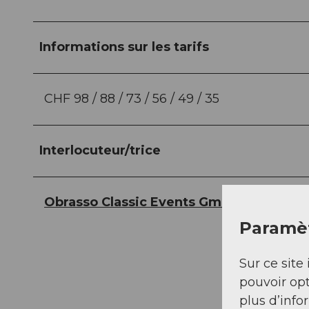
Informations sur les tarifs
CHF 98 / 88 / 73 / 56 / 49 / 35
Interlocuteur/trice
Obrasso Classic Events GmbH
Paramèt
Sur ce site 
pouvoir opt
plus d’info